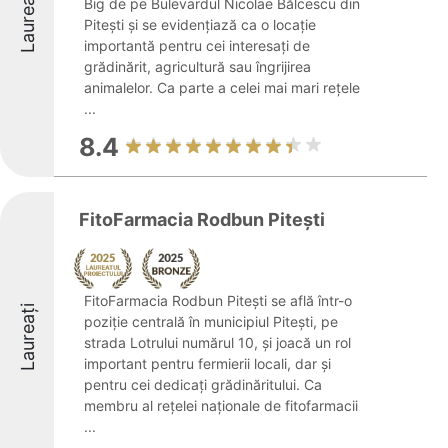
Laureați
Big de pe Bulevardul Nicolae Bălcescu din
Pitești și se evidențiază ca o locație
importantă pentru cei interesați de
grădinărit, agricultură sau îngrijirea
animalelor. Ca parte a celei mai mari rețele
...
8.4
FitoFarmacia Rodbun Piteşti
FitoFarmacia Rodbun Piteşti se află într-o
Laureați
poziție centrală în municipiul Pitești, pe
strada Lotrului numărul 10, și joacă un rol
important pentru fermierii locali, dar și
pentru cei dedicați grădinăritului. Ca
membru al rețelei naționale de fitofarmacii
...