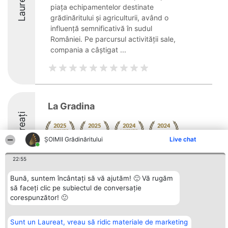
Laureați
piața echipamentelor destinate
grădinăritului și agriculturii, având o
influență semnificativă în sudul
României. Pe parcursul activității sale,
compania a câștigat ...
La Gradina
Laureați
ȘOIMII Grădinăritului
Live chat
8.9
22:55
Bună, suntem încântați să vă ajutăm! 🙂 Vă rugăm
să faceți clic pe subiectul de conversație
Organizator Ranking
Plebiscyt
Contact
corespunzător! 🙂
BRIGHT SOLUTIONS BR SRL
Câștigătorii
Contact
Aleea Timisul De Sus 2 Bl. A30
Lista Tuturor
Sc. A Et. 4 Ap. 13 Cod 061952
Laureaților
Sunt un Laureat, vreau să ridic materiale de marketing
București
Reguli