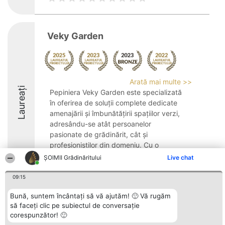
Veky Garden
Arată mai multe >>
Laureați
Pepiniera Veky Garden este specializată
în oferirea de soluții complete dedicate
amenajării și îmbunătățirii spațiilor verzi,
adresându-se atât persoanelor
pasionate de grădinărit, cât și
profesioniștilor din domeniu. Cu o
experiență acumulată ...
ȘOIMII Grădinăritului
Live chat
8.4
09:15
Bună, suntem încântați să vă ajutăm! 🙂 Vă rugăm
să faceți clic pe subiectul de conversație
Organizator Ranking
Plebiscyt
Contact
corespunzător! 🙂
BRIGHT SOLUTIONS BR SRL
Câștigătorii
Contact
Aleea Timisul De Sus 2 Bl. A30
Lista Tuturor