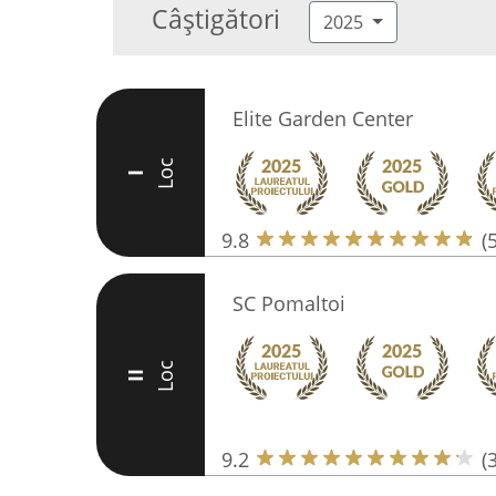
Câștigători
2025
Elite Garden Center
Loc
I
9.8
(
SC Pomaltoi
Loc
II
9.2
(