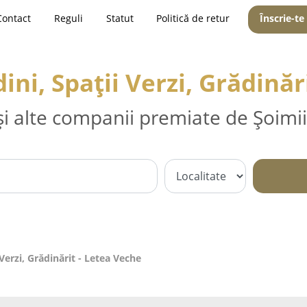
Contact
Reguli
Statut
Politică de retur
Înscrie-te
ni, Spații Verzi, Grădinăr
și alte companii premiate de Șoimii
Verzi, Grădinărit - Letea Veche