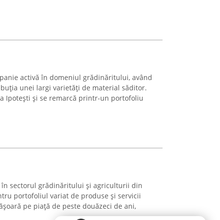
anie activă în domeniul grădinăritului, având
ibuția unei largi varietăți de material săditor.
a Ipotești și se remarcă printr-un portofoliu
n sectorul grădinăritului și agriculturii din
ru portofoliul variat de produse și servicii
fășoară pe piață de peste douăzeci de ani,