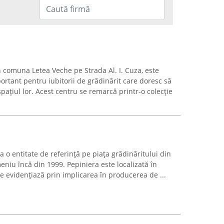
în comuna Letea Veche pe Strada Al. I. Cuza, este
rtant pentru iubitorii de grădinărit care doresc să
ațiul lor. Acest centru se remarcă printr-o colecție
 o entitate de referință pe piața grădinăritului din
niu încă din 1999. Pepiniera este localizată în
se evidențiază prin implicarea în producerea de ...