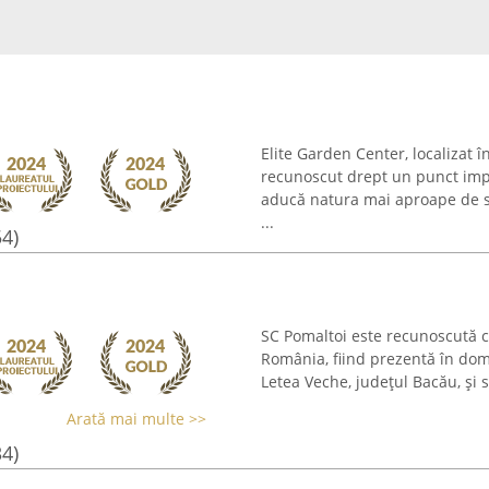
Elite Garden Center, localizat 
recunoscut drept un punct impo
aducă natura mai aproape de sp
...
54)
SC Pomaltoi este recunoscută ca
România, fiind prezentă în dome
Letea Veche, județul Bacău, și 
Arată mai multe >>
34)