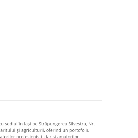
sediul în Iași pe Străpungerea Silvestru, Nr.
ritului și agriculturii, oferind un portofoliu
torilor profesioniști, dar și amatorilor