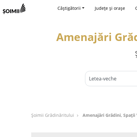
Câștigătorii
Județe și orașe
Amenajări Grădi
Șoimii Grădinăritului
Amenajări Grădini, Spații 