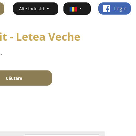
Login
Alte industrii
it - Letea Veche
.
Căutare