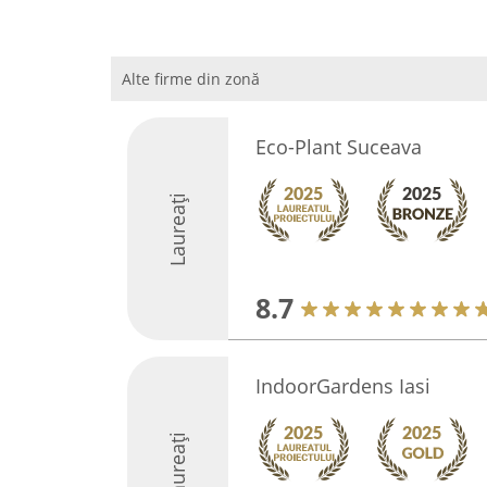
Alte firme din zonă
Eco-Plant Suceava
Laureați
8.7
IndoorGardens Iasi
Laureați