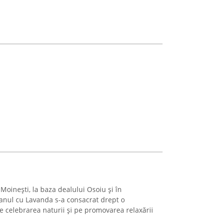
 Moinești, la baza dealului Osoiu și în
Hanul cu Lavanda s-a consacrat drept o
e celebrarea naturii și pe promovarea relaxării