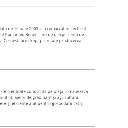
data de 10 iulie 2003, s-a remarcat în sectorul
stul României. Beneficiind de o experiență de
ra Cornesti are drept prioritate producerea
te o entitate cunoscută pe piața românească
l utilajelor de grădinărit și agricultură,
e și eficiente atât pentru gospodării cât și