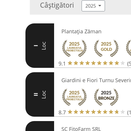
Câștigători
2025
Plantația Zăman
Loc
I
9.1
(
Giardini e Fiori Turnu Severi
Loc
II
8.7
(
SC FitoFarm SRL