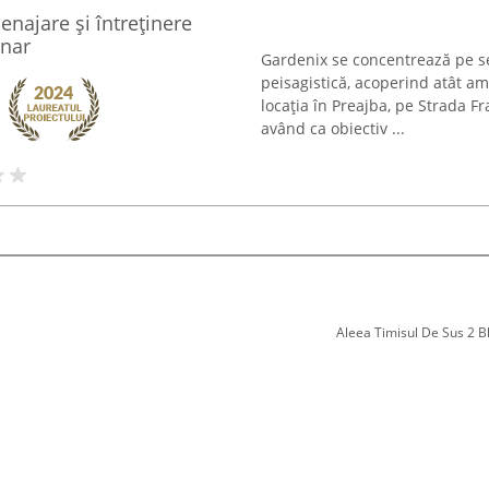
enajare și întreținere
inar
Gardenix se concentrează pe ser
peisagistică, acoperind atât ame
locația în Preajba, pe Strada Fr
având ca obiectiv ...
Aleea Timisul De Sus 2 Bl