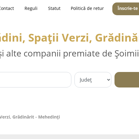
Contact
Reguli
Statut
Politică de retur
Înscrie-te
ini, Spații Verzi, Grădină
și alte companii premiate de Șoimii
Verzi, Grădinărit - Mehedinţi