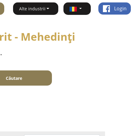
Login
Alte industrii
rit - Mehedinţi
.
Căutare