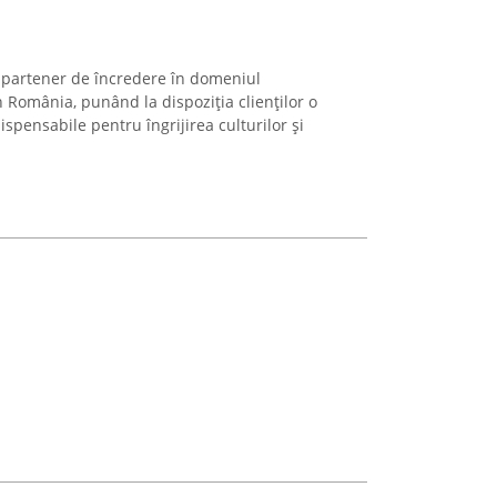
n partener de încredere în domeniul
in România, punând la dispoziția clienților o
spensabile pentru îngrijirea culturilor și