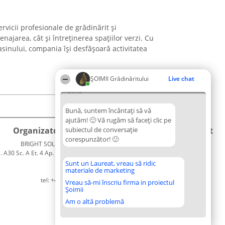
vicii profesionale de grădinărit și
najarea, cât și întreținerea spațiilor verzi. Cu
asinului, compania își desfășoară activitatea
ȘOIMII Grădinăritului
Live chat
01:13
Bună, suntem încântați să vă
ajutăm! 🙂 Vă rugăm să faceți clic pe
Organizator Ranking
subiectul de conversație
Plebiscyt
Contact
corespunzător! 🙂
BRIGHT SOLUTIONS BR SRL
Câștigătorii
Contact
. A30 Sc. A Et. 4 Ap. 13 Cod 061952
Lista
București
Tuturor
Sunt un Laureat, vreau să ridic
materiale de marketing
CUI 36737675
Laureaților
tel: +40 770 990 492
Reguli
Vreau să-mi înscriu firma in proiectul
Șoimii
Statut
Politica de
Am o altă problemă
confidențialitate