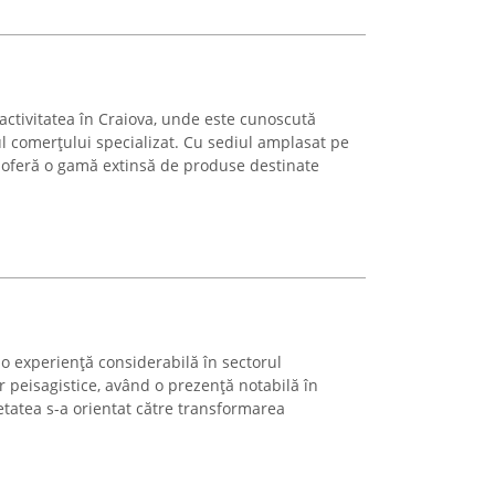
activitatea în Craiova, unde este cunoscută
l comerțului specializat. Cu sediul amplasat pe
 oferă o gamă extinsă de produse destinate
o experiență considerabilă în sectorul
or peisagistice, având o prezență notabilă în
etatea s-a orientat către transformarea