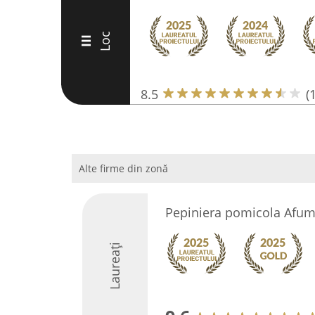
Loc
III
8.5
(
Alte firme din zonă
Pepiniera pomicola Afuma
Laureați