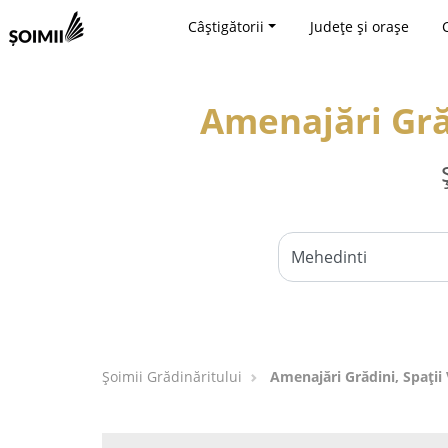
Câștigătorii
Județe și orașe
Amenajări Grăd
Șoimii Grădinăritului
Amenajări Grădini, Spații 