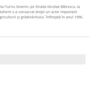
eta-Turnu Severin, pe Strada Nicolae Bălcescu, la
toFarm s-a consacrat drept un actor important
culturii și grădinăritului. Înființată în anul 1996,