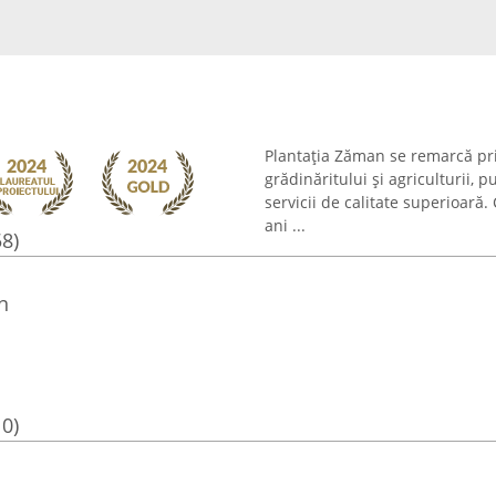
Plantația Zăman se remarcă pri
grădinăritului și agriculturii, 
servicii de calitate superioară
ani ...
58)
n
10)