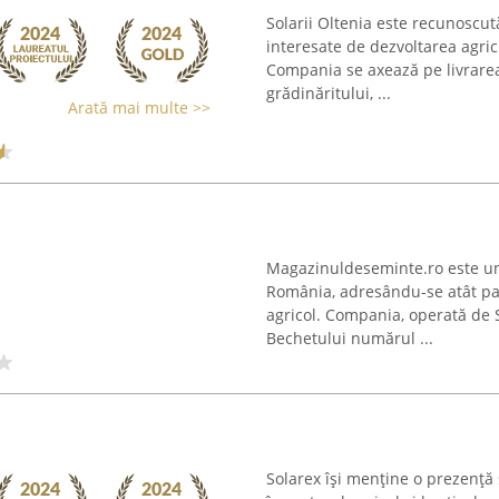
Solarii Oltenia este recunoscu
interesate de dezvoltarea agric
Compania se axează pe livrarea
grădinăritului, ...
Arată mai multe >>
Magazinuldeseminte.ro este un 
România, adresându-se atât pasi
agricol. Compania, operată de
Bechetului numărul ...
Solarex își menține o prezență 