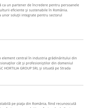
tă ca un partener de încredere pentru persoanele
ulturii eficiente și sustenabile în România.
 unor soluții integrate pentru sectorul
element central în industria grădinăritului din
onaților cât și profesioniștilor din domeniul
 SC HORTILIA GROUP SRL și situată pe Strada
stabilă pe piața din România, fiind recunoscută