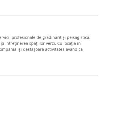
vicii profesionale de grădinărit și peisagistică,
i întreținerea spațiilor verzi. Cu locația în
compania își desfășoară activitatea având ca