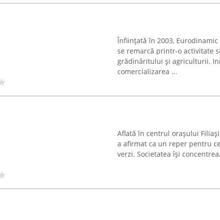
Înființată în 2003, Eurodinami
se remarcă printr-o activitate 
grădinăritului și agriculturii. In
comercializarea ...
Aflată în centrul orașului Filiaș
a afirmat ca un reper pentru ce
verzi. Societatea își concentrea