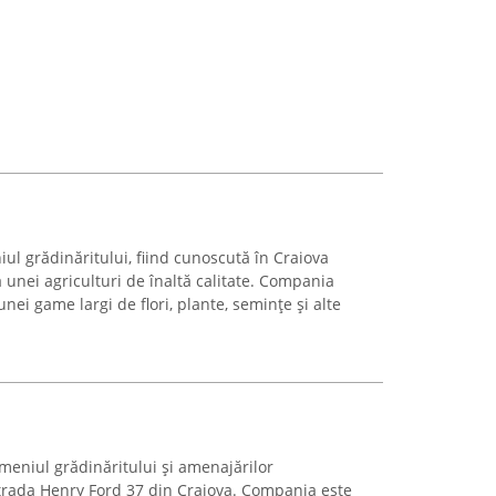
ul grădinăritului, fiind cunoscută în Craiova
unei agriculturi de înaltă calitate. Compania
unei game largi de flori, plante, semințe și alte
meniul grădinăritului și amenajărilor
Strada Henry Ford 37 din Craiova. Compania este