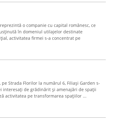
c reprezintă o companie cu capital românesc, ce
susținută în domeniul utilajelor destinate
ițial, activitatea firmei s-a concentrat pe
i, pe Strada Florilor la numărul 6, Filiași Garden s-
i interesați de grădinărit și amenajări de spații
ză activitatea pe transformarea spațiilor ...