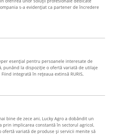
prin oferirea unor soluții profesionale dedicate
Compania s-a evidențiat ca partener de încredere
reper esențial pentru persoanele interesate de
ă, punând la dispoziție o ofertă variată de utilaje
Fiind integrată în rețeaua extinsă RURIS,
ai bine de zece ani, Lucky Agro a dobândit un
 prin implicarea constantă în sectorul agricol,
o ofertă variată de produse și servicii menite să