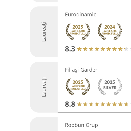
Eurodinamic
Laureați
8.3
Filiași Garden
Laureați
8.8
Rodbun Grup