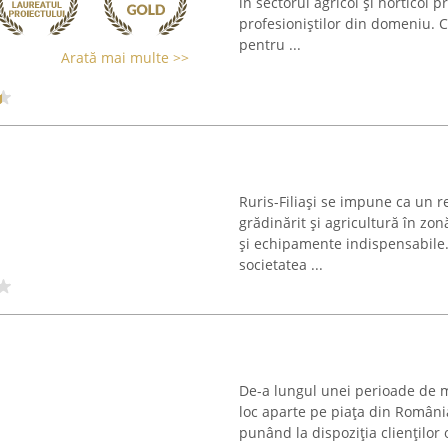
în sectorul agricol și horticol 
profesioniștilor din domeniu. 
pentru ...
Arată mai multe >>
Ruris-Filiași se impune ca un 
grădinărit și agricultură în zon
și echipamente indispensabile. 
societatea ...
De-a lungul unei perioade de m
loc aparte pe piața din România
punând la dispoziția clienților 