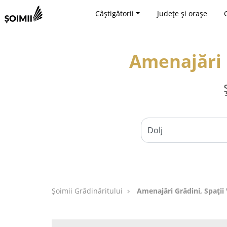
Câștigătorii
Județe și orașe
Amenajări G
Șoimii Grădinăritului
Amenajări Grădini, Spații V