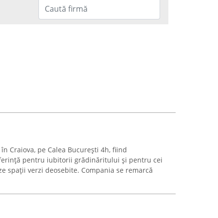
în Craiova, pe Calea București 4h, fiind
rință pentru iubitorii grădinăritului și pentru cei
ze spații verzi deosebite. Compania se remarcă