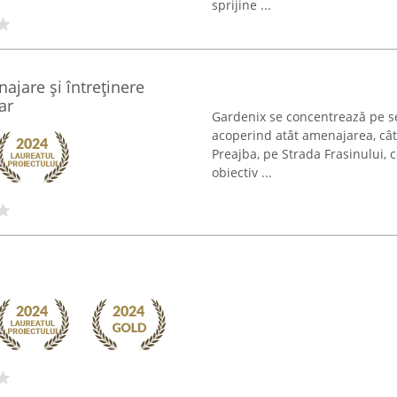
sprijine ...
ajare și întreținere
ar
Gardenix se concentrează pe ser
acoperind atât amenajarea, cât ș
Preajba, pe Strada Frasinului, 
obiectiv ...