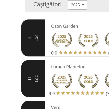
Câștigători
2025
Ozon Garden
Loc
I
10.0
Lumea Plantelor
Loc
II
9.9
(
Verdi