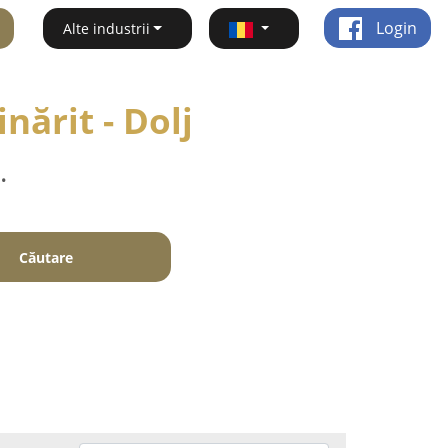
Login
Alte industrii
nărit - Dolj
.
Căutare