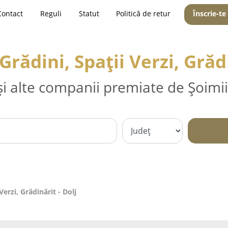
Contact
Reguli
Statut
Politică de retur
Înscrie-te
rădini, Spații Verzi, Grădi
și alte companii premiate de Șoimii
erzi, Grădinărit - Dolj