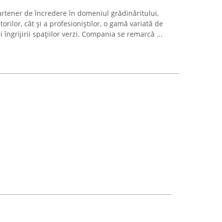
artener de încredere în domeniul grădinăritului,
orilor, cât și a profesioniștilor, o gamă variată de
îngrijirii spațiilor verzi. Compania se remarcă ...