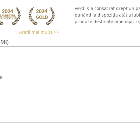
Verdi s-a consacrat drept un p
punând la dispoziția atât a iubit
produse destinate amenajării și 
Arată mai multe >>
298)
e