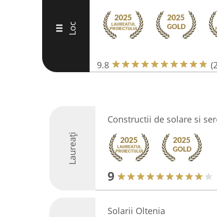
Loc
III
9.8
(
Constructii de solare si ser
Laureați
9
Solarii Oltenia