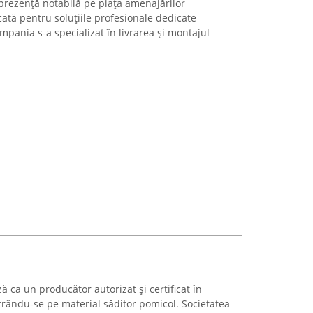
prezență notabilă pe piața amenajărilor
ată pentru soluțiile profesionale dedicate
ompania s-a specializat în livrarea și montajul
ca un producător autorizat și certificat în
trându-se pe material săditor pomicol. Societatea