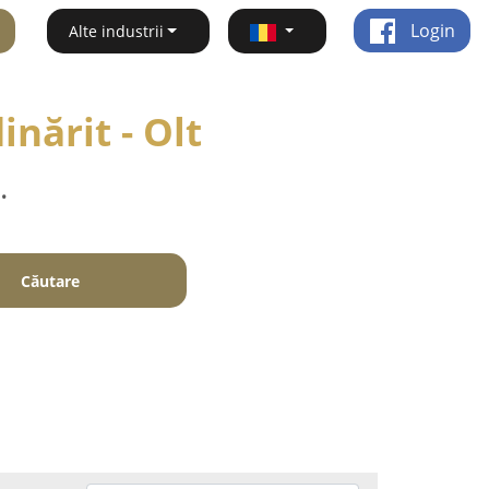
Login
Alte industrii
inărit - Olt
.
Căutare