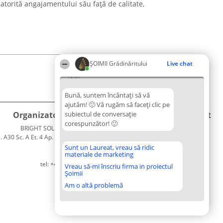
atorită angajamentului său față de calitate,
ȘOIMII Grădinăritului
Live chat
12:07
Bună, suntem încântați să vă
ajutăm! 🙂 Vă rugăm să faceți clic pe
Organizator Ranking
subiectul de conversație
Plebiscyt
Contact
corespunzător! 🙂
BRIGHT SOLUTIONS BR SRL
Câștigătorii
Contact
. A30 Sc. A Et. 4 Ap. 13 Cod 061952
Lista
București
Tuturor
Sunt un Laureat, vreau să ridic
materiale de marketing
CUI 36737675
Laureaților
tel: +40 770 990 492
Reguli
Vreau să-mi înscriu firma in proiectul
Șoimii
Statut
Politica de
Am o altă problemă
confidențialitate