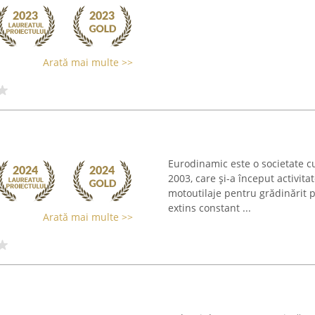
Arată mai multe >>
Eurodinamic este o societate cu
2003, care și-a început activit
motoutilaje pentru grădinărit p
extins constant ...
Arată mai multe >>