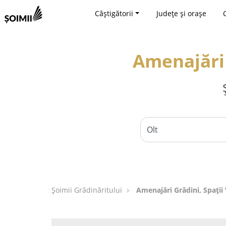
Câștigătorii
Județe și orașe
Amenajări G
Șoimii Grădinăritului
Amenajări Grădini, Spații V