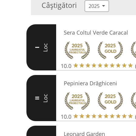
Câștigători
2025
Sera Coltul Verde Caracal
Loc
I
10.0
Pepiniera Drăghiceni
Loc
II
10.0
Leonard Garden