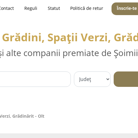
Contact
Reguli
Statut
Politică de retur
Înscrie-te
rădini, Spații Verzi, Grăd
și alte companii premiate de Șoimii
erzi, Grădinărit - Olt