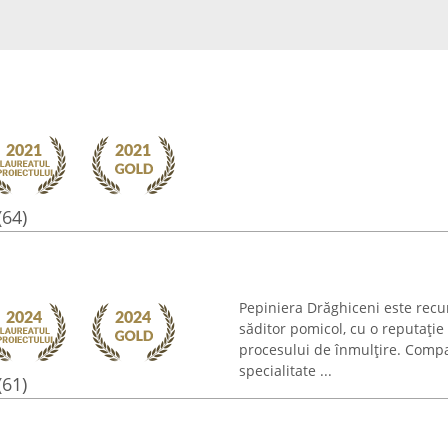
(64)
Pepiniera Drăghiceni este recu
săditor pomicol, cu o reputație
procesului de înmulțire. Compa
specialitate ...
(61)