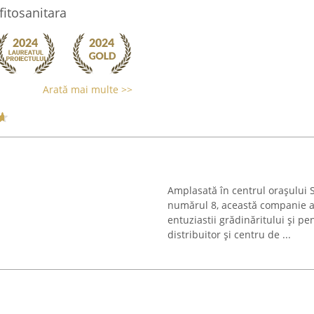
itosanitara
Arată mai multe >>
Amplasată în centrul orașului S
numărul 8, această companie a
entuziastii grădinăritului și pen
distribuitor și centru de ...