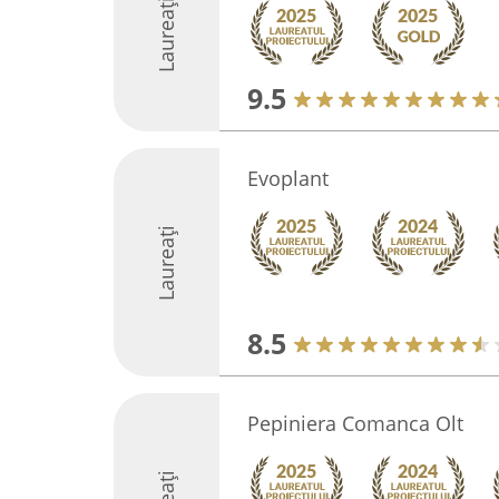
Laureați
9.5
Evoplant
Laureați
8.5
Pepiniera Comanca Olt