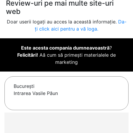
Review-uri pe mai multe site-uri
web
Doar userii logați au acces la această informație.
Da-
ți click aici pentru a vă loga.
Este acesta compania dumneavoastră
?
Felicitări!
Aă cum să primești materialele de
marketing
Bucureşti
Intrarea Vasile Păun