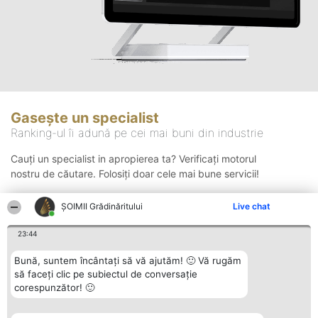
Gasește un specialist
Ranking-ul îi adună pe cei mai buni din industrie
Cauți un specialist in apropierea ta? Verificați motorul
nostru de căutare. Folosiți doar cele mai bune servicii!
ȘOIMII Grădinăritului
Live chat
Căutare
23:44
Bună, suntem încântați să vă ajutăm! 🙂 Vă rugăm
să faceți clic pe subiectul de conversație
corespunzător! 🙂