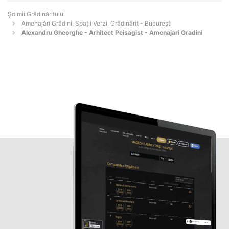
Șoimii Grădinăritului
Amenajări Grădini, Spații Verzi, Grădinărit - Bucureşti
Alexandru Gheorghe - Arhitect Peisagist - Amenajari Gradini