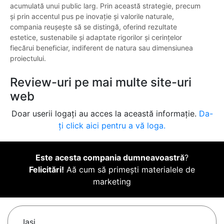
acumulată unui public larg. Prin această strategie, precum
și prin accentul pus pe inovație și valorile naturale,
compania reușește să se distingă, oferind rezultate
estetice, sustenabile și adaptate rigorilor și cerințelor
fiecărui beneficiar, indiferent de natura sau dimensiunea
proiectului.
Review-uri pe mai multe site-uri
web
Doar userii logați au acces la această informație.
Da-
ți click aici pentru a vă loga.
Este acesta compania dumneavoastră
?
Felicitări!
Aă cum să primești materialele de
marketing
Iaşi