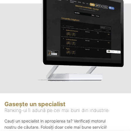
Gasește un specialist
Ranking-ul îi adună pe cei mai buni din industrie
Cauți un specialist in apropierea ta? Verificați motorul
nostru de căutare. Folosiți doar cele mai bune servicii!