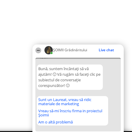
ȘOIMII Grădinăritului
Live chat
12:01
Bună, suntem încântați să vă
ajutăm! 🙂 Vă rugăm să faceți clic pe
subiectul de conversație
corespunzător! 🙂
Sunt un Laureat, vreau să ridic
materiale de marketing
Vreau să-mi înscriu firma in proiectul
Șoimii
Am o altă problemă