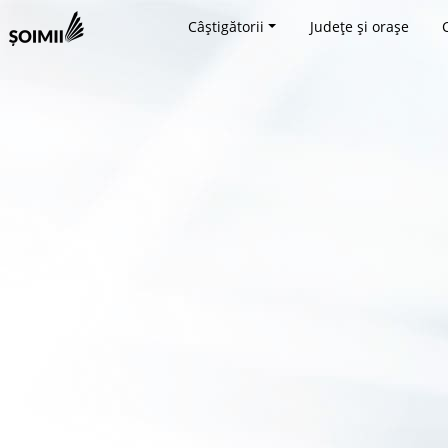
Câștigătorii
Județe și orașe