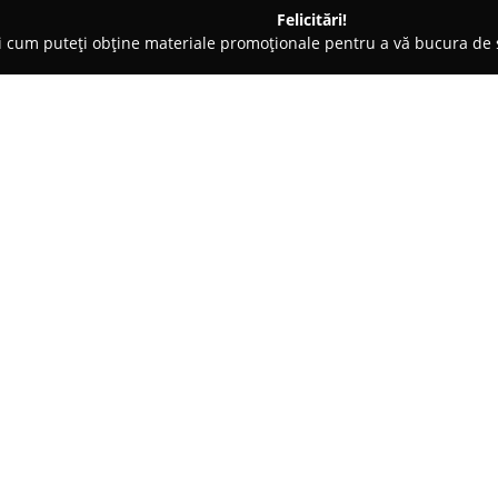
Felicitări!
ți cum puteți obține materiale promoționale pentru a vă bucura d
erzi, Grădinărit - Vrancea
Pepiniera Adjud
Despre companie:
Pepiniera Adjud, localizată în 
distribuitor de materiale sădit
Compania se distinge printr-un
răspunde diverselor cerințe în d
Arată mai multe >>
Gama propusă de
Pepiniera A
fructiferi, cât și ornamentali, v
trandafiri. Această varietate 
complete pentru amenajarea sau
preferat.