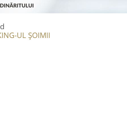
ud
ING-UL ȘOIMII