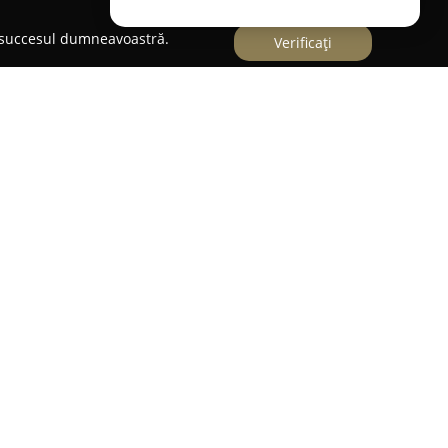
e succesul dumneavoastră.
Verificați
orașul Adjud, activează ca producător și
oare, deservind sectorul horticol din România.
 portofoliu bogat de plante, construit pentru a
omeniul grădinăritului și al peisagisticii.
djud
cuprinde pomi fructiferi, arbuști atât
iță de vie, conifere, precum și multiple varietăți de
de produse permite implementarea unor soluții
 modernizarea grădinilor, indiferent de stilul