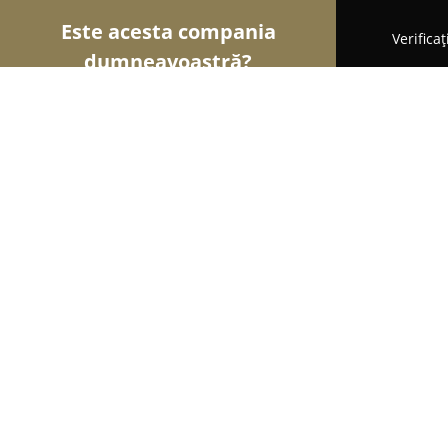
Este acesta compania
Verifica
dumneavoastră?
Șoimii Grădinăritului
Amenajări Grădini, Spații V
Pepiniera Adjud
9
(17)
Adjud, Str. Republicii
Afișează numărul de telefon