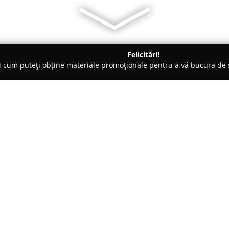
Felicitări!
ți cum puteți obține materiale promoționale pentru a vă bucura d
rzi, Grădinărit - Ilfov
Pepiniera Dulce
Despre companie:
Pepiniera Dulce
se remarcă drep
comercializării de plante de înal
rari și arțari japonezi. Locali
Ilfov, această companie acordă
Arată mai multe >>
plantelor, majoritatea specimen
conserva un sistem radicular s