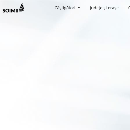
Câștigătorii
Județe și orașe