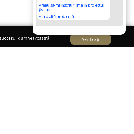
Vreau să-mi înscriu firma in proiectul
Șoimii
Am o altă problemă
e succesul dumneavoastră.
Verificați
t o pepinieră dedicată cultivării și
tă calitate, cu o specializare în pomi fructiferi
zată în satul Tamași din comuna Corbeanca, județul
 o atenție deosebită procesului de creștere a
elor fiind dezvoltate în ghivece pentru a
ănătos și complet. Acest mod de cultivare sprijină