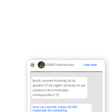
ȘOIMII Grădinăritului
Live chat
04:07
Bună, suntem încântați să vă
ajutăm! 🙂 Vă rugăm să faceți clic pe
subiectul de conversație
corespunzător! 🙂
Sunt un Laureat, vreau să ridic
materiale de marketing