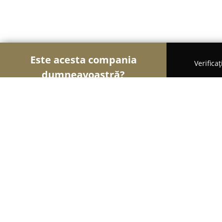
Este acesta compania
Verifica
dumneavoastră?
Șoimii Grădinăritului
Amenajări Grădini, Spații Ve
Pepiniera Dulce
9.8
(69)