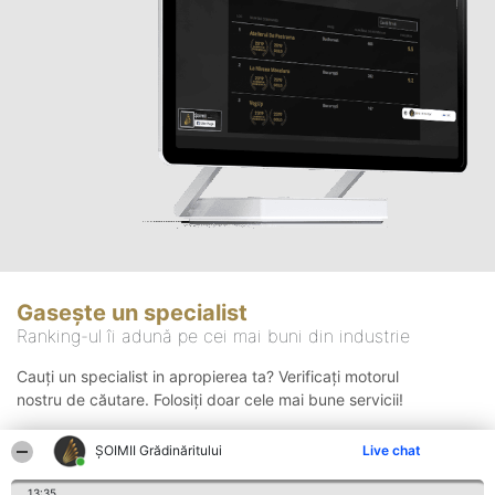
Gasește un specialist
Ranking-ul îi adună pe cei mai buni din industrie
Cauți un specialist in apropierea ta? Verificați motorul
nostru de căutare. Folosiți doar cele mai bune servicii!
ȘOIMII Grădinăritului
Live chat
Căutare
13:35