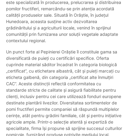
este specializată în producerea, prelucrarea și distribuirea
pomilor fructiferi, remarcându-se prin atenția acordată
calității produselor sale. Situată în Orăștie, în județul
Hunedoara, aceasta susține activ dezvoltarea
grădinăritului și a agriculturii locale, venind în sprijinul
comunității prin furnizarea unor soluții vegetale adaptate
contextului regional.
Un punct forte al Pepinierei Orăștie îl constituie gama sa
diversificată de puieți cu certificări specifice. Oferta
cuprinde material săditor încadrat în categoria biologică
„certificat”, cu etichetare albastră, cât și puieți marcați cu
eticheta galbenă, din categoria „certificat alte înmulțiri
CAC”. Aceste distincții reflectă conformitatea cu
standarde stricte de calitate și asigură fiabilitate pentru
clienți, inclusiv pentru cei care utilizează fonduri europene
destinate plantării livezilor. Diversitatea sortimentelor de
pomi fructiferi permite companiei să răspundă multiplelor
cerințe, atât pentru grădini familiale, cât și pentru inițiative
agricole ample. Printr-o selecție atentă și expertiză de
specialitate, firma își propune să sprijine succesul culturilor
pomicole, furnizând produse potrivite mediului local.