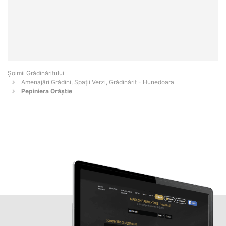
Șoimii Grădinăritului
Amenajări Grădini, Spații Verzi, Grădinărit - Hunedoara
Pepiniera Orăștie