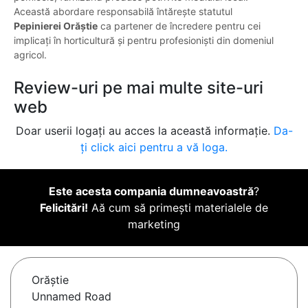
Această abordare responsabilă întărește statutul
Pepinierei Orăștie
ca partener de încredere pentru cei
implicați în horticultură și pentru profesioniști din domeniul
agricol.
Review-uri pe mai multe site-uri
web
Doar userii logați au acces la această informație.
Da-
ți click aici pentru a vă loga.
Este acesta compania dumneavoastră
?
Felicitări!
Aă cum să primești materialele de
marketing
Orăştie
Unnamed Road