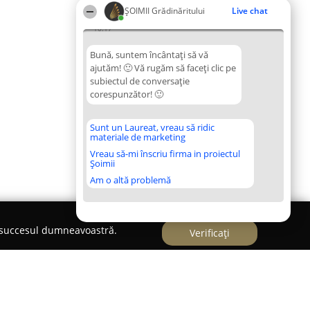
ȘOIMII Grădinăritului
Live chat
10:17
Bună, suntem încântați să vă
ajutăm! 🙂 Vă rugăm să faceți clic pe
subiectul de conversație
corespunzător! 🙂
Sunt un Laureat, vreau să ridic
materiale de marketing
Vreau să-mi înscriu firma in proiectul
Șoimii
Am o altă problemă
e succesul dumneavoastră.
Verificați