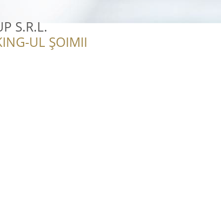
P S.R.L.
ING-UL ȘOIMII