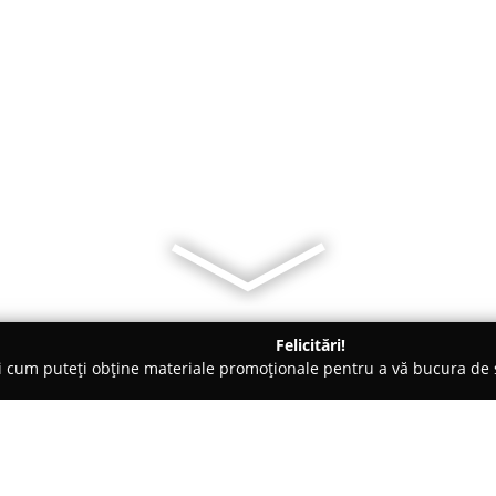
Felicitări!
ți cum puteți obține materiale promoționale pentru a vă bucura d
erzi, Grădinărit - Târgovişte
GMB VIVAI GRUP S.R.L.