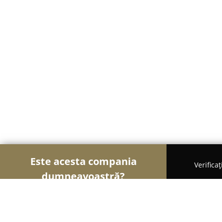
Este acesta compania
Verifica
dumneavoastră?
Șoimii Grădinăritului
Amenajări Grădini, Spații V