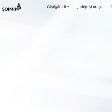
Câștigătorii
Județe și orașe