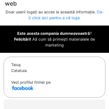
web
Doar userii logați au acces la această informație.
Da-
ți click aici pentru a vă loga.
Este acesta compania dumneavoastră
?
Felicitări!
Aă cum să primești materialele de
marketing
Teiuş
Cetatuia
Vezi profilul firmei pe