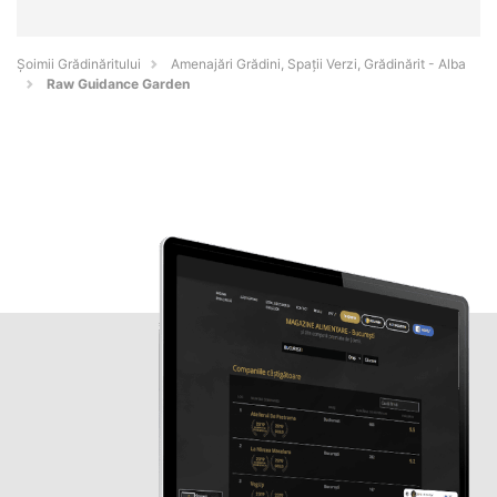
Șoimii Grădinăritului
Amenajări Grădini, Spații Verzi, Grădinărit - Alba
Raw Guidance Garden