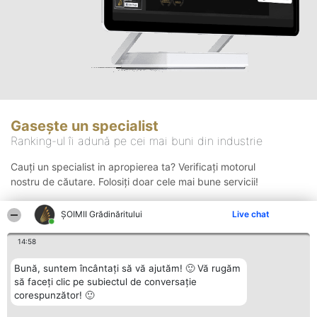
Gasește un specialist
Ranking-ul îi adună pe cei mai buni din industrie
Cauți un specialist in apropierea ta? Verificați motorul
nostru de căutare. Folosiți doar cele mai bune servicii!
ȘOIMII Grădinăritului
Live chat
Căutare
14:58
Bună, suntem încântați să vă ajutăm! 🙂 Vă rugăm
să faceți clic pe subiectul de conversație
corespunzător! 🙂