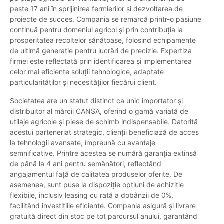
peste 17 ani în sprijinirea fermierilor și dezvoltarea de
proiecte de succes. Compania se remarcă printr-o pasiune
continuă pentru domeniul agricol și prin contribuția la
prosperitatea recoltelor sănătoase, folosind echipamente
de ultimă generație pentru lucrări de precizie. Expertiza
firmei este reflectată prin identificarea și implementarea
celor mai eficiente soluții tehnologice, adaptate
particularităților și necesităților fiecărui client.
Societatea are un statut distinct ca unic importator și
distribuitor al mărcii CANSA, oferind o gamă variată de
utilaje agricole și piese de schimb indispensabile. Datorită
acestui parteneriat strategic, clienții beneficiază de acces
la tehnologii avansate, împreună cu avantaje
semnificative. Printre acestea se numără garanția extinsă
de până la 4 ani pentru semănători, reflectând
angajamentul față de calitatea produselor oferite. De
asemenea, sunt puse la dispoziție opțiuni de achiziție
flexibile, inclusiv leasing cu rată a dobânzii de 0%,
facilitând investițiile eficiente. Compania asigură și livrare
gratuită direct din stoc pe tot parcursul anului, garantând