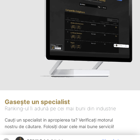
Gasește un specialist
Ranking-ul îi adună pe cei mai buni din industrie
Cauți un specialist in apropierea ta? Verificați motorul
nostru de căutare. Folosiți doar cele mai bune servicii!