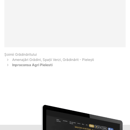
Șoimii Grădinăritului
Amenajări Grădini, Spații Verzi, Grădinărit - Pieleşti
Inproconsa Agri Pielesti