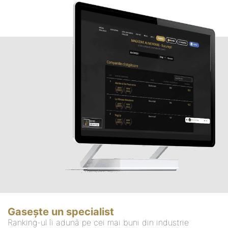
Gasește un specialist
Ranking-ul îi adună pe cei mai buni din industrie