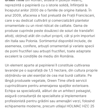
reprezintă o pepinieră cu o istorie solidă, înființată la
începutul anilor 2000 de o familie de origine italiană. În
anul 2009, afacerea a fost preluată de Frații Franciscani,
care s-au dedicat cultivării și comercializării plantelor
ornamentale cu un nivel ridicat de calitate. Gama de
produse cuprinde peste douăzeci de soiuri de trandafiri
altoiți, obținuți atât din culturi proprii, cât și prin importuri
din Italia sau Polonia. Sortimentul disponibil include, de
asemenea, conifere, arbuști ornamentali și variate specii
de pomi fructiferi sau arbuști fructiferi, toate adaptate
excelent la condițiile de mediu din România.
Un element aparte al pepinierei îl constituie cultivarea
lavandei pe o suprafață de 1,5 hectare, din cultura proprie
obținându-se ulei esențial de cea mai bună calitate. Pe
lângă produsele vegetale, Green Time oferă servicii
cuprinzătoare pentru amenajarea spațiilor exterioare.
Echipa sa specializată, alături de un arhitect peisagist,
asigură consultanță de specialitate și implementare
profesionistă pentru grădini sau amenajări verzi, folosind
echipamente moderne, precum utilajul HOLMAC HZC 25