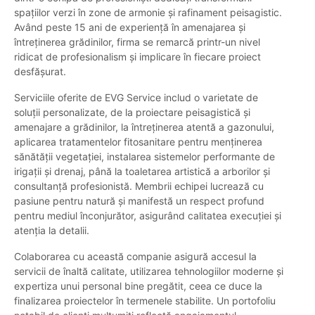
spațiilor verzi în zone de armonie și rafinament peisagistic.
Având peste 15 ani de experiență în amenajarea și
întreținerea grădinilor, firma se remarcă printr-un nivel
ridicat de profesionalism și implicare în fiecare proiect
desfășurat.
Serviciile oferite de EVG Service includ o varietate de
soluții personalizate, de la proiectare peisagistică și
amenajare a grădinilor, la întreținerea atentă a gazonului,
aplicarea tratamentelor fitosanitare pentru menținerea
sănătății vegetației, instalarea sistemelor performante de
irigații și drenaj, până la toaletarea artistică a arborilor și
consultanță profesionistă. Membrii echipei lucrează cu
pasiune pentru natură și manifestă un respect profund
pentru mediul înconjurător, asigurând calitatea execuției și
atenția la detalii.
Colaborarea cu această companie asigură accesul la
servicii de înaltă calitate, utilizarea tehnologiilor moderne și
expertiza unui personal bine pregătit, ceea ce duce la
finalizarea proiectelor în termenele stabilite. Un portofoliu