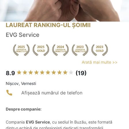
LAUREAT RANKING-UL ȘOIMII
EVG Service
Arată mai multe >>
8.9
(19)
Nişcov, Vernesti
Afișează numărul de telefon
Despre companie:
Compania
EVG Service
, cu sediul în Buzău, este formată
dintr-o echipă de profesioniști dedicați transformării