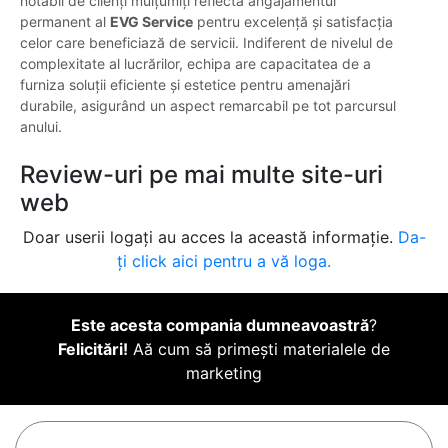
notabil de clienți mulțumiți reflectă angajamentul
permanent al
EVG Service
pentru excelență și satisfacția
celor care beneficiază de servicii. Indiferent de nivelul de
complexitate al lucrărilor, echipa are capacitatea de a
furniza soluții eficiente și estetice pentru amenajări
durabile, asigurând un aspect remarcabil pe tot parcursul
anului.
Review-uri pe mai multe site-uri
web
Doar userii logați au acces la această informație.
Da-
ți click aici pentru a vă loga.
Este acesta compania dumneavoastră
?
Felicitări!
Aă cum să primești materialele de
marketing