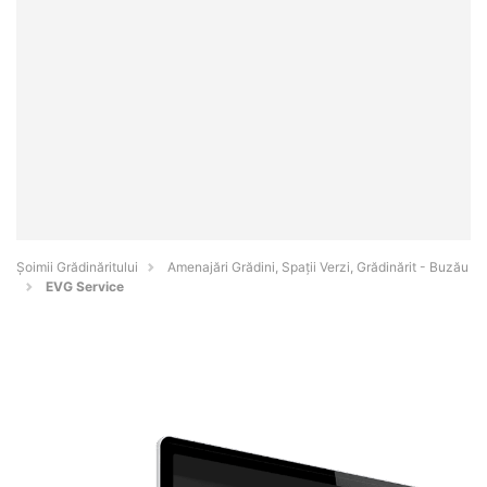
Șoimii Grădinăritului
Amenajări Grădini, Spații Verzi, Grădinărit - Buzău
EVG Service