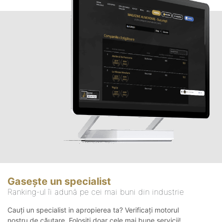
Gasește un specialist
Ranking-ul îi adună pe cei mai buni din industrie
Cauți un specialist in apropierea ta? Verificați motorul
nostru de căutare. Folosiți doar cele mai bune servicii!