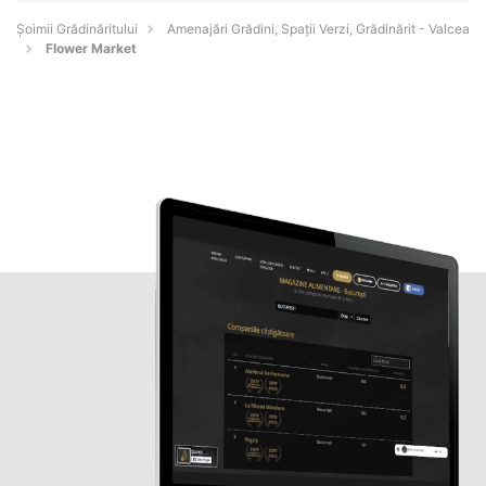
Șoimii Grădinăritului
Amenajări Grădini, Spații Verzi, Grădinărit - Valcea
Flower Market