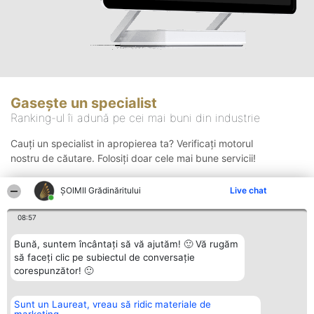
Gasește un specialist
Ranking-ul îi adună pe cei mai buni din industrie
Cauți un specialist in apropierea ta? Verificați motorul
nostru de căutare. Folosiți doar cele mai bune servicii!
ȘOIMII Grădinăritului
Live chat
Căutare
08:57
Bună, suntem încântați să vă ajutăm! 🙂 Vă rugăm
să faceți clic pe subiectul de conversație
corespunzător! 🙂
Sunt un Laureat, vreau să ridic materiale de
Organizator Ranking
Plebiscyt
Contact