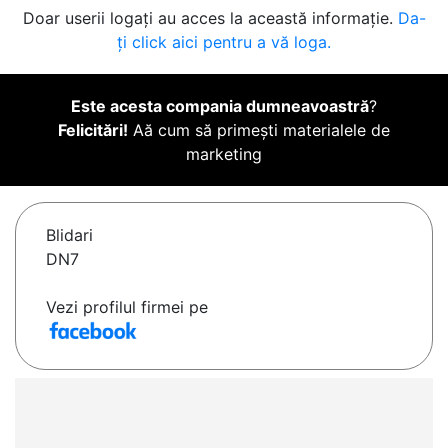
Doar userii logați au acces la această informație.
Da-
ți click aici pentru a vă loga.
Este acesta compania dumneavoastră
?
Felicitări!
Aă cum să primești materialele de
marketing
Blidari
DN7
Vezi profilul firmei pe