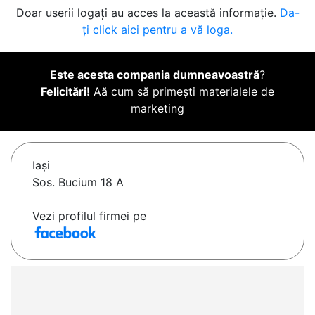
Doar userii logați au acces la această informație.
Da-
ți click aici pentru a vă loga.
Este acesta compania dumneavoastră
?
Felicitări!
Aă cum să primești materialele de
marketing
Iaşi
Sos. Bucium 18 A
Vezi profilul firmei pe