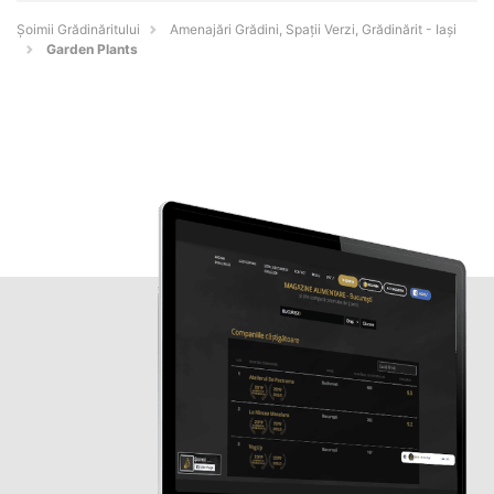
Șoimii Grădinăritului
Amenajări Grădini, Spații Verzi, Grădinărit - Iaşi
Garden Plants