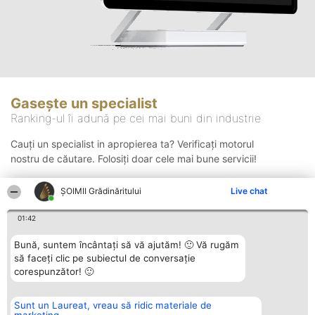
Gasește un specialist
Ranking-ul îi adună pe cei mai buni din industrie
Cauți un specialist in apropierea ta? Verificați motorul
nostru de căutare. Folosiți doar cele mai bune servicii!
ȘOIMII Grădinăritului
Live chat
Căutare
01:42
Bună, suntem încântați să vă ajutăm! 🙂 Vă rugăm
să faceți clic pe subiectul de conversație
corespunzător! 🙂
Sunt un Laureat, vreau să ridic materiale de
Organizator Ranking
Plebiscyt
Contact