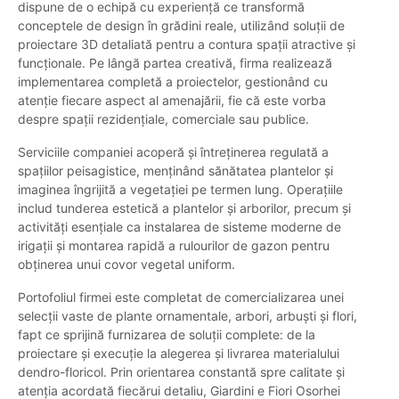
dispune de o echipă cu experiență ce transformă
conceptele de design în grădini reale, utilizând soluții de
proiectare 3D detaliată pentru a contura spații atractive și
funcționale. Pe lângă partea creativă, firma realizează
implementarea completă a proiectelor, gestionând cu
atenție fiecare aspect al amenajării, fie că este vorba
despre spații rezidențiale, comerciale sau publice.
Serviciile companiei acoperă și întreținerea regulată a
spațiilor peisagistice, menținând sănătatea plantelor și
imaginea îngrijită a vegetației pe termen lung. Operațiile
includ tunderea estetică a plantelor și arborilor, precum și
activități esențiale ca instalarea de sisteme moderne de
irigații și montarea rapidă a rulourilor de gazon pentru
obținerea unui covor vegetal uniform.
Portofoliul firmei este completat de comercializarea unei
selecții vaste de plante ornamentale, arbori, arbuști și flori,
fapt ce sprijină furnizarea de soluții complete: de la
proiectare și execuție la alegerea și livrarea materialului
dendro-floricol. Prin orientarea constantă spre calitate și
atenția acordată fiecărui detaliu, Giardini e Fiori Osorhei