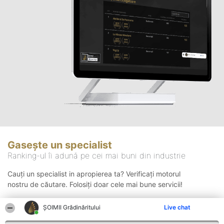
Gasește un specialist
Ranking-ul îi adună pe cei mai buni din industrie
Cauți un specialist in apropierea ta? Verificați motorul
nostru de căutare. Folosiți doar cele mai bune servicii!
ȘOIMII Grădinăritului
Live chat
Căutare