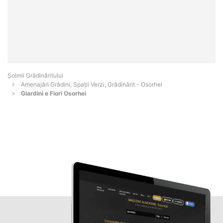
Șoimii Grădinăritului
Amenajări Grădini, Spații Verzi, Grădinărit - Osorhei
Giardini e Fiori Osorhei