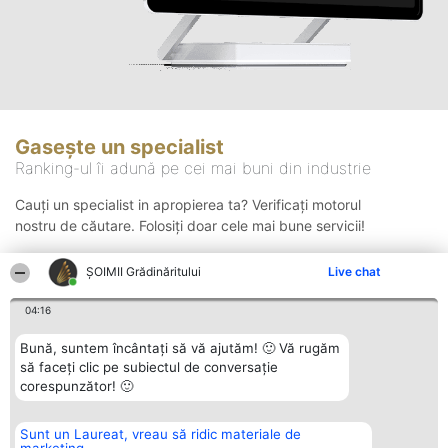
Gasește un specialist
Ranking-ul îi adună pe cei mai buni din industrie
Cauți un specialist in apropierea ta? Verificați motorul
nostru de căutare. Folosiți doar cele mai bune servicii!
ȘOIMII Grădinăritului
Live chat
Căutare
04:16
Bună, suntem încântați să vă ajutăm! 🙂 Vă rugăm
să faceți clic pe subiectul de conversație
corespunzător! 🙂
Sunt un Laureat, vreau să ridic materiale de
Organizator Ranking
Plebiscyt
Contact