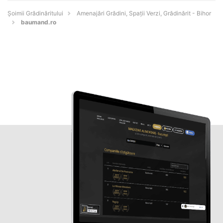
Șoimii Grădinăritului
Amenajări Grădini, Spații Verzi, Grădinărit - Bihor
baumand.ro