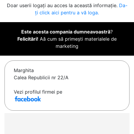
Doar userii logați au acces la această informație.
Da-
ți click aici pentru a vă loga.
Este acesta compania dumneavoastră
?
Felicitări!
Aă cum să primești materialele de
marketing
Marghita
Calea Republicii nr 22/A
Vezi profilul firmei pe