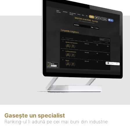
Gasește un specialist
Ranking-ul îi adună pe cei mai buni din industrie