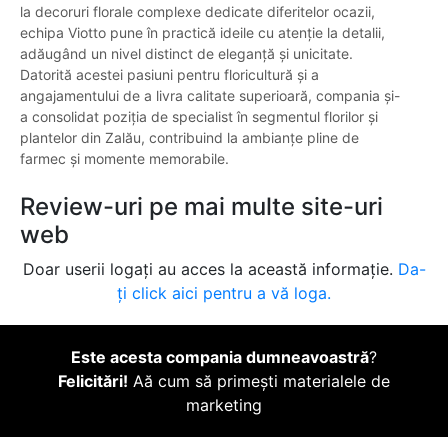
la decoruri florale complexe dedicate diferitelor ocazii,
echipa Viotto pune în practică ideile cu atenție la detalii,
adăugând un nivel distinct de eleganță și unicitate.
Datorită acestei pasiuni pentru floricultură și a
angajamentului de a livra calitate superioară, compania și-
a consolidat poziția de specialist în segmentul florilor și
plantelor din Zalău, contribuind la ambianțe pline de
farmec și momente memorabile.
Review-uri pe mai multe site-uri
web
Doar userii logați au acces la această informație.
Da-
ți click aici pentru a vă loga.
Este acesta compania dumneavoastră
?
Felicitări!
Aă cum să primești materialele de
marketing