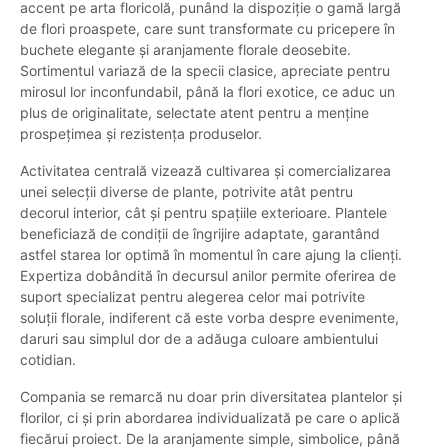
accent pe arta floricolă, punând la dispoziție o gamă largă
de flori proaspete, care sunt transformate cu pricepere în
buchete elegante și aranjamente florale deosebite.
Sortimentul variază de la specii clasice, apreciate pentru
mirosul lor inconfundabil, până la flori exotice, ce aduc un
plus de originalitate, selectate atent pentru a menține
prospețimea și rezistența produselor.
Activitatea centrală vizează cultivarea și comercializarea
unei selecții diverse de plante, potrivite atât pentru
decorul interior, cât și pentru spațiile exterioare. Plantele
beneficiază de condiții de îngrijire adaptate, garantând
astfel starea lor optimă în momentul în care ajung la clienți.
Expertiza dobândită în decursul anilor permite oferirea de
suport specializat pentru alegerea celor mai potrivite
soluții florale, indiferent că este vorba despre evenimente,
daruri sau simplul dor de a adăuga culoare ambientului
cotidian.
Compania se remarcă nu doar prin diversitatea plantelor și
florilor, ci și prin abordarea individualizată pe care o aplică
fiecărui proiect. De la aranjamente simple, simbolice, până