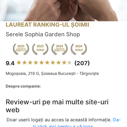
LAUREAT RANKING-UL ȘOIMII
Serele Sophia Garden Shop
9.4
(207)
Mogoşoaia, 219 G, Șoseaua București - Târgoviște
Despre companie:
Review-uri pe mai multe site-uri
web
Doar userii logați au acces la această informație.
Da-
ți click aici pentru a vă loga.