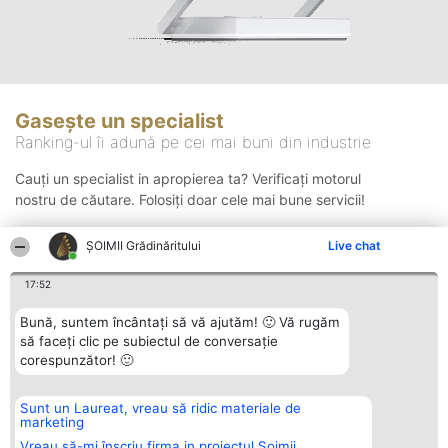
Gasește un specialist
Ranking-ul îi adună pe cei mai buni din industrie
Cauți un specialist in apropierea ta? Verificați motorul
nostru de căutare. Folosiți doar cele mai bune servicii!
ȘOIMII Grădinăritului
Live chat
Căutare
17:52
Bună, suntem încântați să vă ajutăm! 🙂 Vă rugăm
să faceți clic pe subiectul de conversație
corespunzător! 🙂
Sunt un Laureat, vreau să ridic materiale de
Organizator Ranking
Plebiscyt
Contact
marketing
BRIGHT SOLUTIONS BR SRL
Câștigătorii
Contact
Aleea Timisul De Sus 2 Bl. A30
Lista Tuturor
Vreau să-mi înscriu firma in proiectul Șoimii