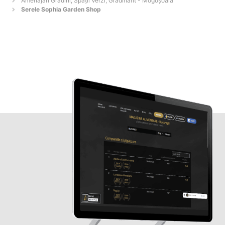
Amenajări Grădini, Spații Verzi, Grădinărit - Mogoşoaia
Serele Sophia Garden Shop