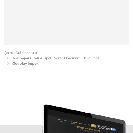
Șoimii Grădinăritului
Amenajări Grădini, Spații Verzi, Grădinărit - Bucureşti
Godplay Impex