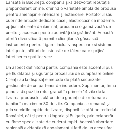
Lansată în București, compania și-a dezvoltat reputația
preponderent online, oferind o varietate amplă de produse
pentru amenajările interioare și exterioare. Portofoliul său
cuprinde articole dedicate casei, electrocasnice moderne,
opțiuni eficiente de iluminat, precum și o gamă vastă de
unelte și accesorii pentru activități de grădinărit. Această
ofertă diversificată permite clienților să găsească
instrumente pentru irigare, inclusiv aspersoare și sisteme
inteligente, alături de ustensile de tăiere care sprijină
întreținerea spațiilor verzi.
Un aspect definitoriu pentru companie este accentul pus
pe fluiditatea și siguranța procesului de cumpărare online.
Clienții au la dispoziție metode de plată securizate,
gestionate de un partener de încredere. Suplimentar, firma
pune la dispoziție retur gratuit în primele 14 zile de la
livrarea produselor, alături de o garanție de returnare a
banilor în maximum 30 de zile. Compania se remarcă și
prin serviciile rapide de livrare, disponibile atât pe teritoriul
României, cât și pentru Ungaria și Bulgaria, prin colaborări
cu firme specializate de curierat rapid. Această abordare
regională evidențiază angajamentul față de un acces facil