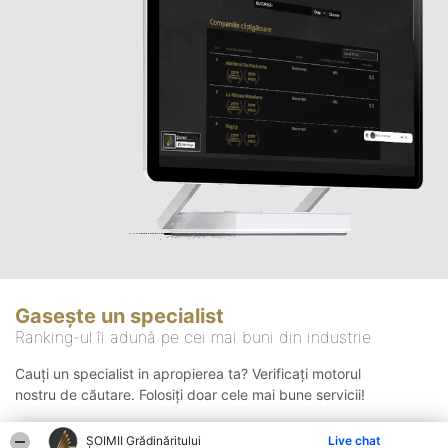
Gasește un specialist
Ranking-ul îi adună pe cei mai buni din industrie
Cauți un specialist in apropierea ta? Verificați motorul
nostru de căutare. Folosiți doar cele mai bune servicii!
ȘOIMII Grădinăritului
Live chat