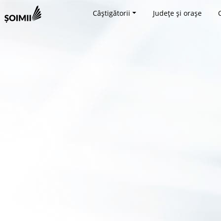
Câștigătorii
Județe și orașe