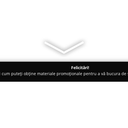
Felicitări!
ți cum puteți obține materiale promoționale pentru a vă bucura d
Verzi, Grădinărit - Oradea
Garden