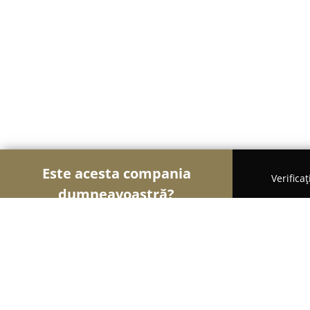
Este acesta compania
Verifica
dumneavoastră?
Șoimii Grădinăritului
Amenajări Grădini, Spații 
Garden