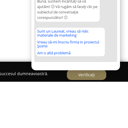
Bună, suntem încântați să vă
ajutăm! 🙂 Vă rugăm să faceți clic pe
subiectul de conversație
corespunzător! 🙂
Sunt un Laureat, vreau să ridic
materiale de marketing
Vreau să-mi înscriu firma in proiectul
Șoimii
Am o altă problemă
e succesul dumneavoastră.
Verificați