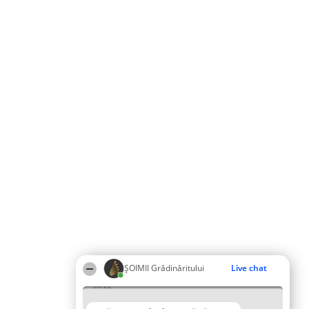
ȘOIMII Grădinăritului
Live chat
06:22