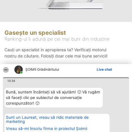
Gasește un specialist
Ranking-ul îi adună pe cei mai buni din industrie
Cauți un specialist in apropierea ta? Verificați motorul
nostru de căutare. Folosiți doar cele mai bune servicii!
ȘOIMII Grădinăritului
Live chat
Căutare
10:34
Bună, suntem încântați să vă ajutăm! 🙂 Vă rugăm
să faceți clic pe subiectul de conversație
corespunzător! 🙂
Sunt un Laureat, vreau să ridic materiale de
Organizator Ranking
Plebiscyt
Contact
marketing
BRIGHT SOLUTIONS BR SRL
Câștigătorii
Contact
Aleea Timisul De Sus 2 Bl. A30
Lista Tuturor
Vreau să-mi înscriu firma in proiectul Șoimii
Sc. A Et. 4 Ap. 13 Cod 061952
Laureaților