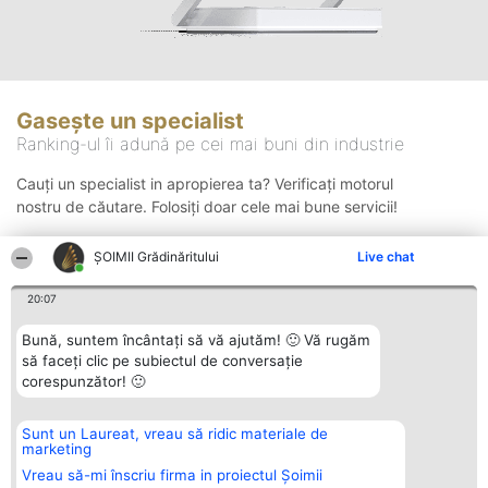
Gasește un specialist
Ranking-ul îi adună pe cei mai buni din industrie
Cauți un specialist in apropierea ta? Verificați motorul
nostru de căutare. Folosiți doar cele mai bune servicii!
ȘOIMII Grădinăritului
Live chat
Căutare
20:07
Bună, suntem încântați să vă ajutăm! 🙂 Vă rugăm
să faceți clic pe subiectul de conversație
corespunzător! 🙂
Sunt un Laureat, vreau să ridic materiale de
Organizator Ranking
Plebiscyt
Contact
marketing
BRIGHT SOLUTIONS BR SRL
Câștigătorii
Contact
Aleea Timisul De Sus 2 Bl. A30
Lista Tuturor
Vreau să-mi înscriu firma in proiectul Șoimii
Sc. A Et. 4 Ap. 13 Cod 061952
Laureaților