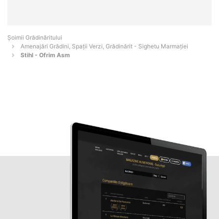
Șoimii Grădinăritului
Amenajări Grădini, Spații Verzi, Grădinărit - Sighetu Marmaţiei
Stihl - Ofrim Asm