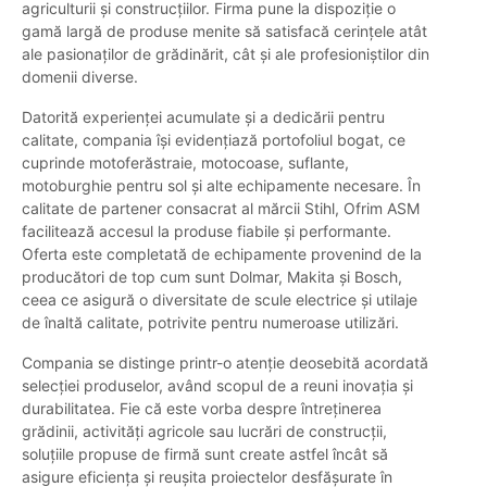
agriculturii și construcțiilor. Firma pune la dispoziție o
gamă largă de produse menite să satisfacă cerințele atât
ale pasionaților de grădinărit, cât și ale profesioniștilor din
domenii diverse.
Datorită experienței acumulate și a dedicării pentru
calitate, compania își evidențiază portofoliul bogat, ce
cuprinde motoferăstraie, motocoase, suflante,
motoburghie pentru sol și alte echipamente necesare. În
calitate de partener consacrat al mărcii Stihl, Ofrim ASM
facilitează accesul la produse fiabile și performante.
Oferta este completată de echipamente provenind de la
producători de top cum sunt Dolmar, Makita și Bosch,
ceea ce asigură o diversitate de scule electrice și utilaje
de înaltă calitate, potrivite pentru numeroase utilizări.
Compania se distinge printr-o atenție deosebită acordată
selecției produselor, având scopul de a reuni inovația și
durabilitatea. Fie că este vorba despre întreținerea
grădinii, activități agricole sau lucrări de construcții,
soluțiile propuse de firmă sunt create astfel încât să
asigure eficiența și reușita proiectelor desfășurate în