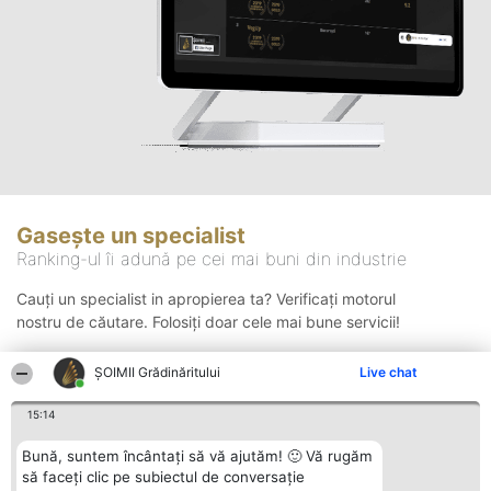
Gasește un specialist
Ranking-ul îi adună pe cei mai buni din industrie
Cauți un specialist in apropierea ta? Verificați motorul
nostru de căutare. Folosiți doar cele mai bune servicii!
ȘOIMII Grădinăritului
Live chat
Căutare
15:14
Bună, suntem încântați să vă ajutăm! 🙂 Vă rugăm
să faceți clic pe subiectul de conversație