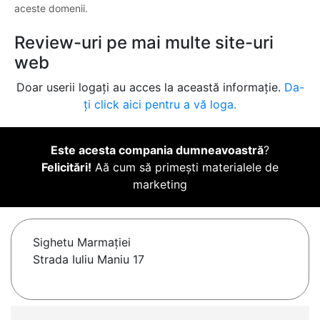
aceste domenii.
Review-uri pe mai multe site-uri
web
Doar userii logați au acces la această informație.
Da-
ți click aici pentru a vă loga.
Este acesta compania dumneavoastră
?
Felicitări!
Aă cum să primești materialele de
marketing
Sighetu Marmaţiei
Strada Iuliu Maniu 17