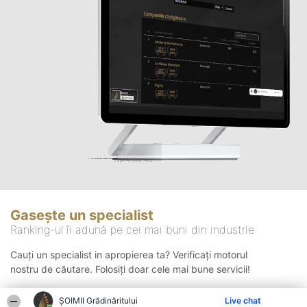
Gasește un specialist
Ranking-ul îi adună pe cei mai buni din industrie
Cauți un specialist in apropierea ta? Verificați motorul
nostru de căutare. Folosiți doar cele mai bune servicii!
ȘOIMII Grădinăritului
Live chat