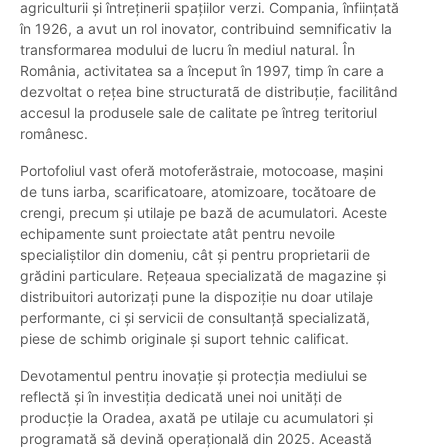
agriculturii și întreținerii spațiilor verzi. Compania, înființată
în 1926, a avut un rol inovator, contribuind semnificativ la
transformarea modului de lucru în mediul natural. În
România, activitatea sa a început în 1997, timp în care a
dezvoltat o rețea bine structuratã de distribuție, facilitând
accesul la produsele sale de calitate pe întreg teritoriul
românesc.
Portofoliul vast oferă motoferăstraie, motocoase, mașini
de tuns iarba, scarificatoare, atomizoare, tocătoare de
crengi, precum și utilaje pe bază de acumulatori. Aceste
echipamente sunt proiectate atât pentru nevoile
specialiștilor din domeniu, cât și pentru proprietarii de
grădini particulare. Rețeaua specializată de magazine și
distribuitori autorizați pune la dispoziție nu doar utilaje
performante, ci și servicii de consultanță specializată,
piese de schimb originale și suport tehnic calificat.
Devotamentul pentru inovație și protecția mediului se
reflectă și în investiția dedicată unei noi unități de
producție la Oradea, axată pe utilaje cu acumulatori și
programată să devină operațională din 2025. Această