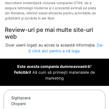
dezvoltare evidențiază viziunea companiei STIHL de a
asigura tehnologii moderne și o prezență extinsă pe piața
din România, oferind soluții eficiente pentru activitățile de
grădinărit și lucrările în aer liber.
Review-uri pe mai multe site-uri
web
Doar userii logați au acces la această informație.
Da-
ți click aici pentru a vă loga.
Este acesta compania dumneavoastră
?
Felicitări!
Aă cum să primești materialele de
marketing
Sighişoara
Otopeni