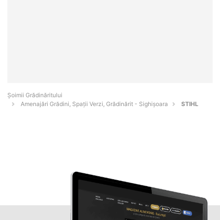
Șoimii Grădinăritului
Amenajări Grădini, Spații Verzi, Grădinărit - Sighişoara
STIHL