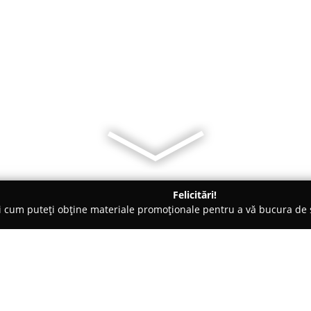
Felicitări!
ți cum puteți obține materiale promoționale pentru a vă bucura d
erzi, Grădinărit - Aghireş
Unisem