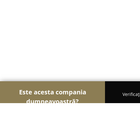
Este acesta compania
Verifica
dumneavoastră?
Șoimii Grădinăritului
Amenajări Grădini, Spații V