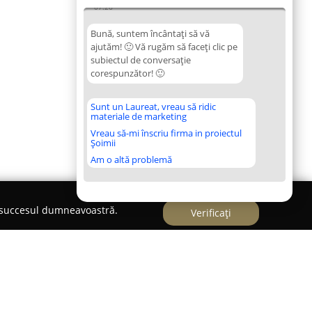
07:26
Bună, suntem încântați să vă
ajutăm! 🙂 Vă rugăm să faceți clic pe
subiectul de conversație
corespunzător! 🙂
Sunt un Laureat, vreau să ridic
materiale de marketing
Vreau să-mi înscriu firma in proiectul
Șoimii
Am o altă problemă
e succesul dumneavoastră.
Verificați