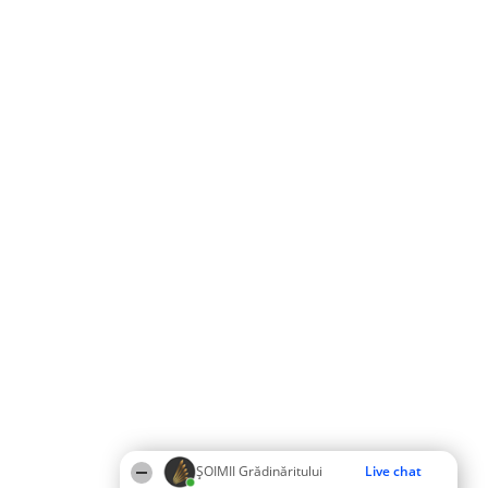
ȘOIMII Grădinăritului
Live chat