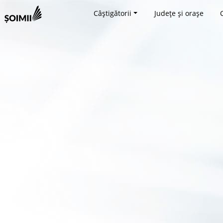
Câștigătorii
Județe și orașe