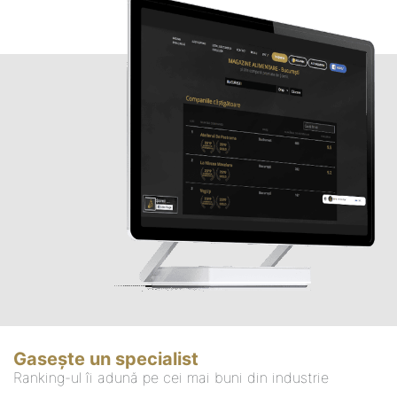
Gasește un specialist
Ranking-ul îi adună pe cei mai buni din industrie