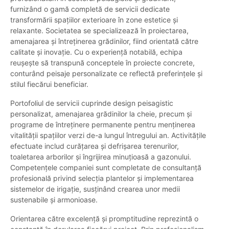
furnizând o gamă completă de servicii dedicate
transformării spațiilor exterioare în zone estetice și
relaxante. Societatea se specializează în proiectarea,
amenajarea și întreținerea grădinilor, fiind orientată către
calitate și inovație. Cu o experiență notabilă, echipa
reușește să transpună conceptele în proiecte concrete,
conturând peisaje personalizate ce reflectă preferințele și
stilul fiecărui beneficiar.
Portofoliul de servicii cuprinde design peisagistic
personalizat, amenajarea grădinilor la cheie, precum și
programe de întreținere permanente pentru menținerea
vitalității spațiilor verzi de-a lungul întregului an. Activitățile
efectuate includ curățarea și defrișarea terenurilor,
toaletarea arborilor și îngrijirea minuțioasă a gazonului.
Competențele companiei sunt completate de consultanță
profesională privind selecția plantelor și implementarea
sistemelor de irigație, susținând crearea unor medii
sustenabile și armonioase.
Orientarea către excelență și promptitudine reprezintă o