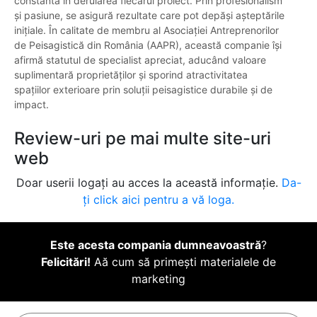
constantă în derularea fiecărui proiect. Prin profesionalism
și pasiune, se asigură rezultate care pot depăși așteptările
inițiale. În calitate de membru al Asociației Antreprenorilor
de Peisagistică din România (AAPR), această companie își
afirmă statutul de specialist apreciat, aducând valoare
suplimentară proprietăților și sporind atractivitatea
spațiilor exterioare prin soluții peisagistice durabile și de
impact.
Review-uri pe mai multe site-uri
web
Doar userii logați au acces la această informație.
Da-
ți click aici pentru a vă loga.
Este acesta compania dumneavoastră
?
Felicitări!
Aă cum să primești materialele de
marketing