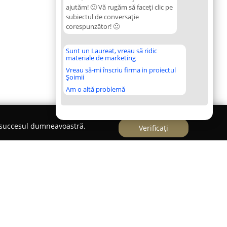
ajutăm! 🙂 Vă rugăm să faceți clic pe
subiectul de conversație
corespunzător! 🙂
Sunt un Laureat, vreau să ridic
materiale de marketing
Vreau să-mi înscriu firma in proiectul
Șoimii
Am o altă problemă
e succesul dumneavoastră.
Verificați