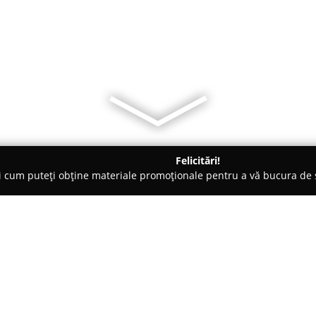
Felicitări!
ți cum puteți obține materiale promoționale pentru a vă bucura d
erzi, Grădinărit - Timişoara
Irigații-S.C.Badin-sistem S.R.L.
Despre companie: