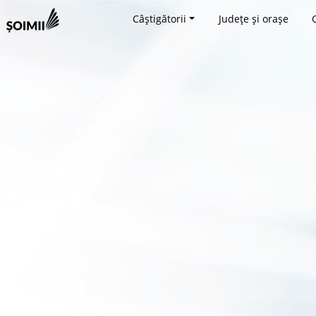
Câștigătorii
Județe și orașe