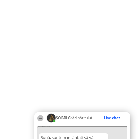
ȘOIMII Grădinăritului
Live chat
06:50
Bună, suntem încântați să vă