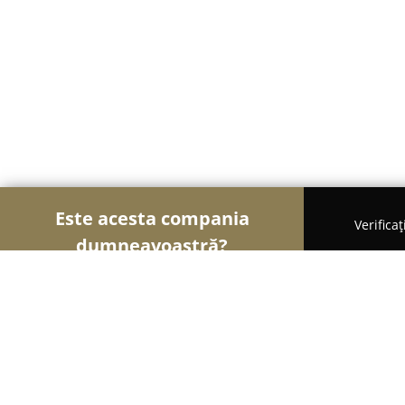
Este acesta compania
Verifica
dumneavoastră?
Șoimii Grădinăritului
Amenajări Grădini, Spații V
Irigații-S.C.Badin-sistem S.R.L.