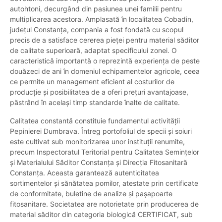
autohtoni, decurgând din pasiunea unei familii pentru
multiplicarea acestora. Amplasată în localitatea Cobadin,
județul Constanța, compania a fost fondată cu scopul
precis de a satisface cererea pieței pentru material săditor
de calitate superioară, adaptat specificului zonei. O
caracteristică importantă o reprezintă experiența de peste
douăzeci de ani în domeniul echipamentelor agricole, ceea
ce permite un management eficient al costurilor de
producție și posibilitatea de a oferi prețuri avantajoase,
păstrând în același timp standarde înalte de calitate.
Calitatea constantă constituie fundamentul activității
Pepinierei Dumbrava. Întreg portofoliul de specii și soiuri
este cultivat sub monitorizarea unor instituții renumite,
precum Inspectoratul Teritorial pentru Calitatea Semințelor
și Materialului Săditor Constanța și Direcția Fitosanitară
Constanța. Aceasta garantează autenticitatea
sortimentelor și sănătatea pomilor, atestate prin certificate
de conformitate, buletine de analize și pașapoarte
fitosanitare. Societatea are notorietate prin producerea de
material săditor din categoria biologică CERTIFICAT, sub