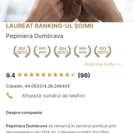
LAUREAT RANKING-UL ȘOIMII
Pepiniera Dumbrava
Arată mai multe >>
9.4
(98)
Cobadin, 44.063314,28.248404
Afișează numărul de telefon
Despre companie:
Pepiniera Dumbrava
se remarcă în sectorul pomicol prin
devotamentul său față de cultivarea pomilor fructiferi