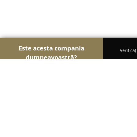
Este acesta compania
Verifica
dumneavoastră?
Șoimii Grădinăritului
Amenajări Grădini, Spații 
GARDEN CREATIV DESIGN