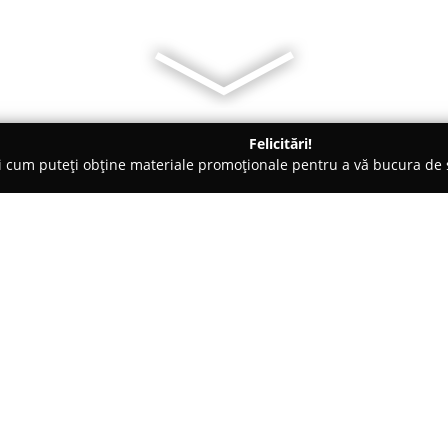
Felicitări!
ți cum puteți obține materiale promoționale pentru a vă bucura d
Verzi, Grădinărit - Domneşti
GARDEN CREATIV DESIGN
Despre companie:
Garden Creativ Design
este o f
amenajărilor de spații verzi, c
de servicii destinate transform
această companie se distinge p
Arată mai multe >>