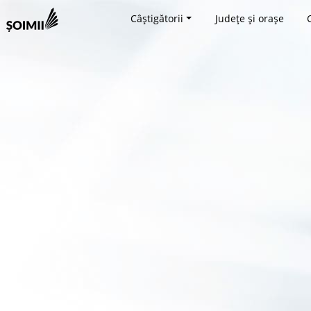
Câștigătorii
Județe și orașe