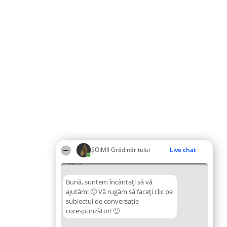
ȘOIMII Grădinăritului
Live chat
02:13
Bună, suntem încântați să vă
ajutăm! 🙂 Vă rugăm să faceți clic pe
subiectul de conversație
corespunzător! 🙂