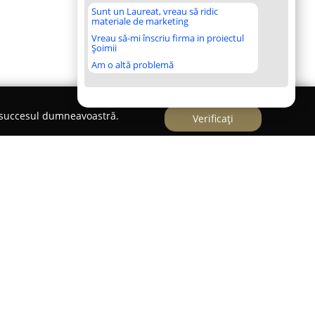
Sunt un Laureat, vreau să ridic
materiale de marketing
Vreau să-mi înscriu firma in proiectul
Șoimii
Am o altă problemă
e succesul dumneavoastră.
Verificați
irmă specializată în domeniul peisagisticii și
oncentrându-se pe furnizarea unei varietăți largi
ării mediului înconjurător. Cu sediul în Domnești,
rintr-o abordare complexă adresată proiectării,