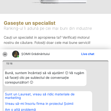
Gasește un specialist
Ranking-ul îi adună pe cei mai buni din industrie
Cauți un specialist in apropierea ta? Verificați motorul
nostru de căutare. Folosiți doar cele mai bune servicii!
ȘOIMII Grădinăritului
Live chat
Căutare
15:16
Bună, suntem încântați să vă ajutăm! 🙂 Vă rugăm
să faceți clic pe subiectul de conversație
corespunzător! 🙂
Sunt un Laureat, vreau să ridic materiale de
Organizator Ranking
Plebiscyt
Contact
marketing
BRIGHT SOLUTIONS BR SRL
Câștigătorii
Contact
Aleea Timisul De Sus 2 Bl. A30
Lista Tuturor
Vreau să-mi înscriu firma in proiectul Șoimii
Sc. A Et. 4 Ap. 13 Cod 061952
Laureaților
Am o altă problemă
București
Reguli