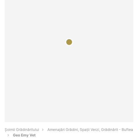
Șoimii Grădinăritului
Amenajări Grădini, Spații Verzi, Grădinărit - Buftea
Geo Emy Vet