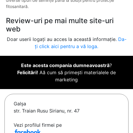
diverse tipuri de semințe până la soluții pentru protecție
fitosanitară.
Review-uri pe mai multe site-uri
web
Doar userii logați au acces la această informație.
Da-
ți click aici pentru a vă loga.
Este acesta compania dumneavoastră
?
Felicitări!
Aă cum să primești materialele de
marketing
Galşa
str. Traian Rusu Sirianu, nr. 47
Vezi profilul firmei pe