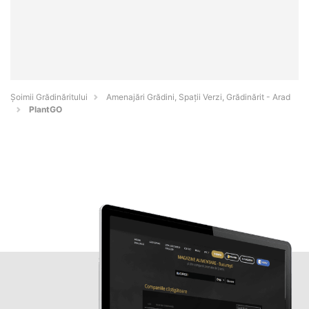
Șoimii Grădinăritului
Amenajări Grădini, Spații Verzi, Grădinărit - Arad
PlantGO