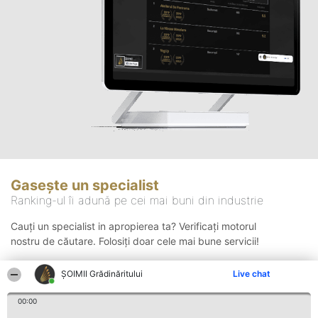
Gasește un specialist
Ranking-ul îi adună pe cei mai buni din industrie
Cauți un specialist in apropierea ta? Verificați motorul
nostru de căutare. Folosiți doar cele mai bune servicii!
ȘOIMII Grădinăritului
Live chat
Căutare
00:00