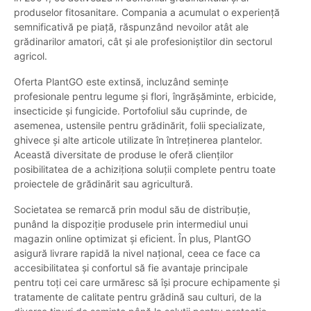
produselor fitosanitare. Compania a acumulat o experiență
semnificativă pe piață, răspunzând nevoilor atât ale
grădinarilor amatori, cât și ale profesioniștilor din sectorul
agricol.
Oferta PlantGO este extinsă, incluzând semințe
profesionale pentru legume și flori, îngrășăminte, erbicide,
insecticide și fungicide. Portofoliul său cuprinde, de
asemenea, ustensile pentru grădinărit, folii specializate,
ghivece și alte articole utilizate în întreținerea plantelor.
Această diversitate de produse le oferă clienților
posibilitatea de a achiziționa soluții complete pentru toate
proiectele de grădinărit sau agricultură.
Societatea se remarcă prin modul său de distribuție,
punând la dispoziție produsele prin intermediul unui
magazin online optimizat și eficient. În plus, PlantGO
asigură livrare rapidă la nivel național, ceea ce face ca
accesibilitatea și confortul să fie avantaje principale
pentru toți cei care urmăresc să își procure echipamente și
tratamente de calitate pentru grădină sau culturi, de la