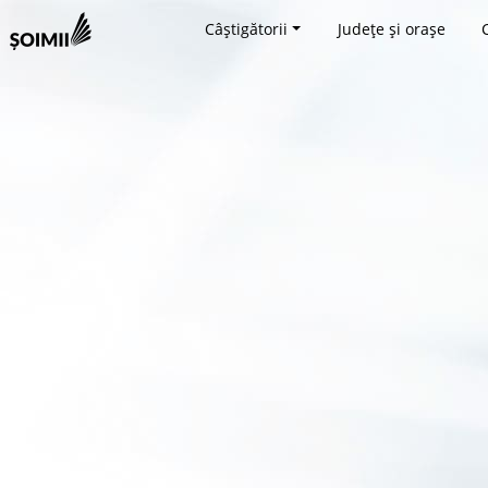
Câștigătorii
Județe și orașe