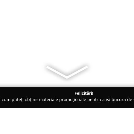
Felicitări!
ți cum puteți obține materiale promoționale pentru a vă bucura d
erzi, Grădinărit - Buftea
Pepiniera Emma