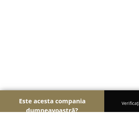
Este acesta compania
Verifica
dumneavoastră?
Șoimii Grădinăritului
Amenajări Grădini, Spații V