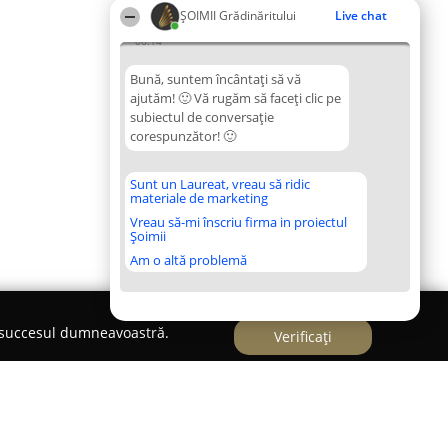
ȘOIMII Grădinăritului
Live chat
06:14
Bună, suntem încântați să vă
ajutăm! 🙂 Vă rugăm să faceți clic pe
subiectul de conversație
corespunzător! 🙂
Sunt un Laureat, vreau să ridic
materiale de marketing
Vreau să-mi înscriu firma in proiectul
Șoimii
Am o altă problemă
e succesul dumneavoastră.
Verificați