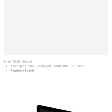
Șoimii Grădinăritului
Amenajări Grădini, Spații Verzi, Grădinărit - Satu Mare
Pepiniera Lazuri