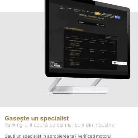
Gasește un specialist
Ranking-ul îi adună pe cei mai buni din industrie
Cauți un specialist in apropierea ta? Verificați motorul