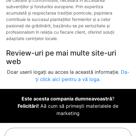
de calitate și conformitate, necesară în accesarea
subvențiilor și fondurilor europene. Prin expertiza
acumulată și respectarea tradiției pomicole, pepiniera
contribuie la succesul plantațiilor fermierilor și a celor
pasionați de grădinărit, bazându-se pe seriozitate și
profesionalism în relația cu fiecare client, oferind soluții
adaptate cerințelor locale.
Review-uri pe mai multe site-uri
web
Doar userii logați au acces la această informație.
Da-
ți click aici pentru a vă loga.
Este acesta compania dumneavoastră
?
Felicitări!
Aă cum să primești materialele de
marketing