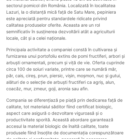
sectorul pomicol din România. Localizată în localitatea
Lazuri, la o distanță mică față de Satu Mare, pepiniera
este apreciată pentru standardele ridicate privind
calitatea produselor oferite. Aceasta are un rol
semnificativ în susținerea dezvoltării atât a agriculturii
locale, cât și a celei naționale.
Principala activitate a companiei constă în cultivarea și
furnizarea unui portofoliu extins de pomi fructiferi, arbori și
arbuști ornamentali, precum și viță de vie. Oferta cuprinde
circa 100 de soiuri variate, printre care se numără măr,
păr, cais, cireș, prun, piersic, vișin, moșmon, nuc și gutui,
alături de o selecție de arbuști fructiferi ca agriș, alun,
coacăz, mur, zmeur, goji, aronia sau afin.
Compania se diferențiază pe piață prin dedicarea față de
calitate, tot materialul săditor fiind certificat biologic,
aspect care asigură o dezvoltare viguroasă și o
productivitate sporită. Această abordare garantează
accesul la material biologic de înaltă calitate, toate
produsele fiind însoțite de documentația corespunzătoare