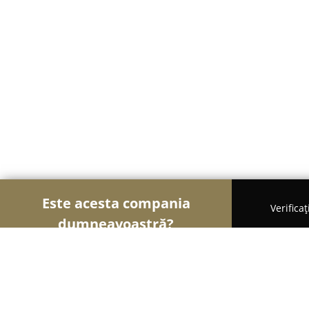
Este acesta compania
Verifica
dumneavoastră?
Șoimii Grădinăritului
Amenajări Grădini, Spații V