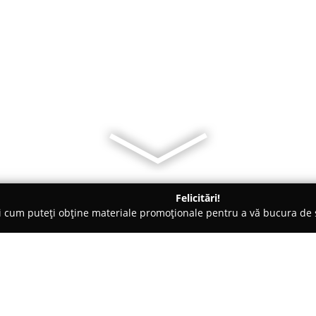
Felicitări!
ți cum puteți obține materiale promoționale pentru a vă bucura d
erzi, Grădinărit - Botoşani
Sere Moldova