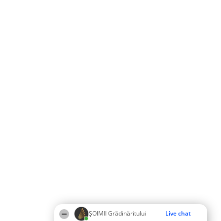
ȘOIMII Grădinăritului
Live chat