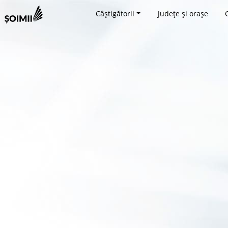
Câștigătorii
Județe și orașe