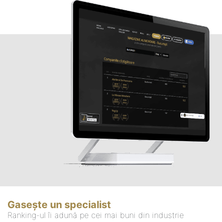
Gasește un specialist
Ranking-ul îi adună pe cei mai buni din industrie