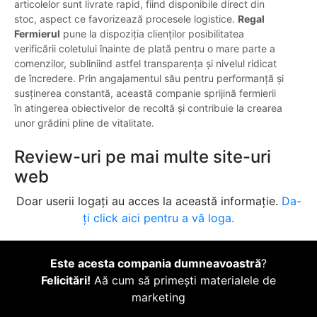
articolelor sunt livrate rapid, fiind disponibile direct din
stoc, aspect ce favorizează procesele logistice.
Regal
Fermierul
pune la dispoziția clienților posibilitatea
verificării coletului înainte de plată pentru o mare parte a
comenzilor, subliniind astfel transparența și nivelul ridicat
de încredere. Prin angajamentul său pentru performanță și
susținerea constantă, această companie sprijină fermierii
în atingerea obiectivelor de recoltă și contribuie la crearea
unor grădini pline de vitalitate.
Review-uri pe mai multe site-uri
web
Doar userii logați au acces la această informație.
Da-
ți click aici pentru a vă loga.
Este acesta compania dumneavoastră
?
Felicitări!
Aă cum să primești materialele de
marketing