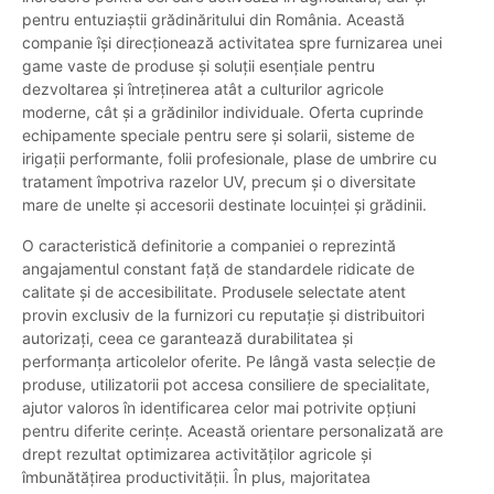
pentru entuziaștii grădinăritului din România. Această
companie își direcționează activitatea spre furnizarea unei
game vaste de produse și soluții esențiale pentru
dezvoltarea și întreținerea atât a culturilor agricole
moderne, cât și a grădinilor individuale. Oferta cuprinde
echipamente speciale pentru sere și solarii, sisteme de
irigații performante, folii profesionale, plase de umbrire cu
tratament împotriva razelor UV, precum și o diversitate
mare de unelte și accesorii destinate locuinței și grădinii.
O caracteristică definitorie a companiei o reprezintă
angajamentul constant față de standardele ridicate de
calitate și de accesibilitate. Produsele selectate atent
provin exclusiv de la furnizori cu reputație și distribuitori
autorizați, ceea ce garantează durabilitatea și
performanța articolelor oferite. Pe lângă vasta selecție de
produse, utilizatorii pot accesa consiliere de specialitate,
ajutor valoros în identificarea celor mai potrivite opțiuni
pentru diferite cerințe. Această orientare personalizată are
drept rezultat optimizarea activităților agricole și
îmbunătățirea productivității. În plus, majoritatea