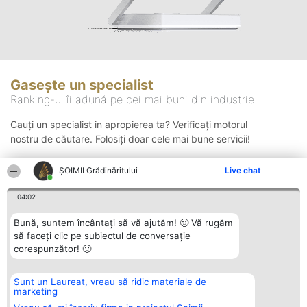
Gasește un specialist
Ranking-ul îi adună pe cei mai buni din industrie
Cauți un specialist in apropierea ta? Verificați motorul
nostru de căutare. Folosiți doar cele mai bune servicii!
ȘOIMII Grădinăritului
Live chat
Căutare
04:02
Bună, suntem încântați să vă ajutăm! 🙂 Vă rugăm
să faceți clic pe subiectul de conversație
corespunzător! 🙂
Sunt un Laureat, vreau să ridic materiale de
Organizator Ranking
Plebiscyt
Contact
marketing
BRIGHT SOLUTIONS BR SRL
Câștigătorii
Contact
Aleea Timisul De Sus 2 Bl. A30
Lista Tuturor