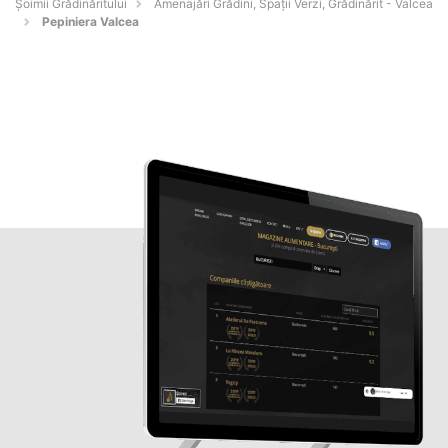
Șoimii Grădinăritului
Amenajări Grădini, Spații Verzi, Grădinărit - Valcea
Pepiniera Valcea