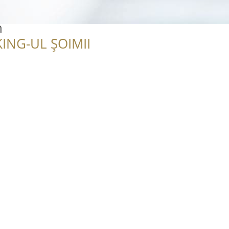
n
ING-UL ȘOIMII