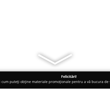
Felicitări!
ți cum puteți obține materiale promoționale pentru a vă bucura d
erzi, Grădinărit - Vişeu de Sus
Grădina Lu’ Ion