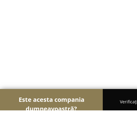
Este acesta compania
Verifica
dumneavoastră?
Șoimii Grădinăritului
Amenajări Grădini, Spații V