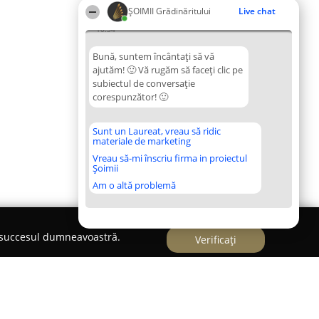
ȘOIMII Grădinăritului
Live chat
10:34
Bună, suntem încântați să vă
ajutăm! 🙂 Vă rugăm să faceți clic pe
subiectul de conversație
corespunzător! 🙂
Sunt un Laureat, vreau să ridic
materiale de marketing
Vreau să-mi înscriu firma in proiectul
Șoimii
Am o altă problemă
e succesul dumneavoastră.
Verificați