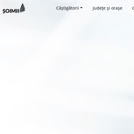
Câștigătorii
Județe și orașe