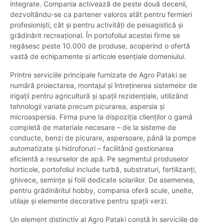
integrate. Compania activează de peste două decenii,
dezvoltându-se ca partener valoros atât pentru fermieri
profesioniști, cât și pentru activități de peisagistică și
grădinărit recreațional. În portofoliul acestei firme se
regăsesc peste 10.000 de produse, acoperind o ofertă
vastă de echipamente și articole esențiale domeniului.
Printre serviciile principale furnizate de Agro Pataki se
numără proiectarea, montajul și întreținerea sistemelor de
irigații pentru agricultură și spații rezidențiale, utilizând
tehnologii variate precum picurarea, aspersia și
microaspersia. Firma pune la dispoziția clienților o gamă
completă de materiale necesare – de la sisteme de
conducte, benzi de picurare, aspersoare, până la pompe
automatizate și hidroforuri – facilitând gestionarea
eficientă a resurselor de apă. Pe segmentul produselor
horticole, portofoliul include turbă, substraturi, fertilizanți,
ghivece, semințe și folii dedicate solariilor. De asemenea,
pentru grădinăritul hobby, compania oferă scule, unelte,
utilaje și elemente decorative pentru spații verzi.
Un element distinctiv al Agro Pataki constă în serviciile de