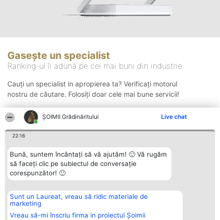
Gasește un specialist
Ranking-ul îi adună pe cei mai buni din industrie
Cauți un specialist in apropierea ta? Verificați motorul
nostru de căutare. Folosiți doar cele mai bune servicii!
ȘOIMII Grădinăritului
Live chat
Căutare
22:16
Bună, suntem încântați să vă ajutăm! 🙂 Vă rugăm
să faceți clic pe subiectul de conversație
corespunzător! 🙂
Sunt un Laureat, vreau să ridic materiale de
Organizator Ranking
Plebiscyt
Contact
marketing
BRIGHT SOLUTIONS BR SRL
Câștigătorii
Contact
Aleea Timisul De Sus 2 Bl. A30
Lista Tuturor
Vreau să-mi înscriu firma in proiectul Șoimii
Sc. A Et. 4 Ap. 13 Cod 061952
Laureaților