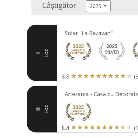
Câștigători
2025
Solar "La Bazavan"
Loc
I
8.8
(
Artezania - Casa cu Decorati
Loc
II
8.4
(