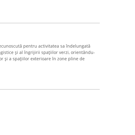
cunoscută pentru activitatea sa îndelungată
tice și al îngrijirii spațiilor verzi, orientându-
r și a spațiilor exterioare în zone pline de