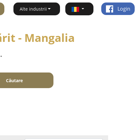
Login
Alte industrii
rit - Mangalia
.
Căutare