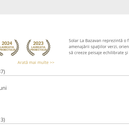
Solar La Bazavan reprezintă o f
amenajării spațiilor verzi, orie
să creeze peisaje echilibrate și
Arată mai multe >>
37)
uni
13)