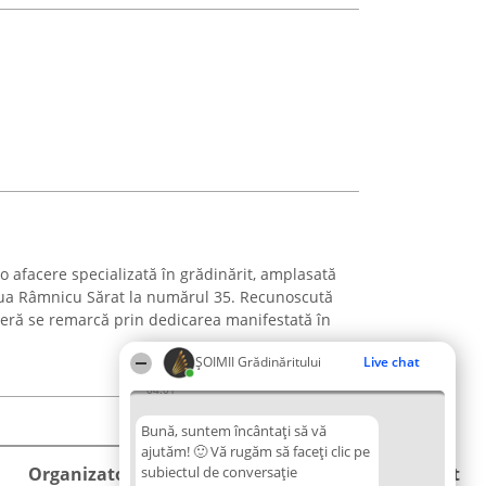
 afacere specializată în grădinărit, amplasată
eaua Râmnicu Sărat la numărul 35. Recunoscută
 seră se remarcă prin dedicarea manifestată în
ȘOIMII Grădinăritului
Live chat
04:01
Bună, suntem încântați să vă
ajutăm! 🙂 Vă rugăm să faceți clic pe
Organizator Ranking
subiectul de conversație
Plebiscyt
Contact