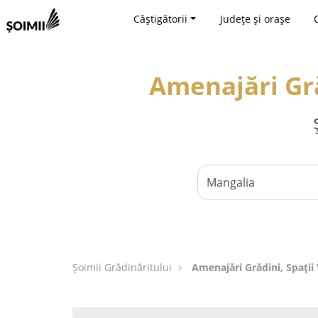
Câștigătorii
Județe și orașe
Amenajări Gră
Șoimii Grădinăritului
Amenajări Grădini, Spații 