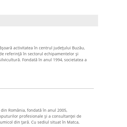
șoară activitatea în centrul județului Buzău,
e referință în sectorul echipamentelor și
 silvicultură. Fondată în anul 1994, societatea a
ă din România, fondată în anul 2005,
nputurilor profesionale și a consultanței de
umicol din țară. Cu sediul situat în Matca,