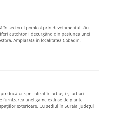
 în sectorul pomicol prin devotamentul său
tiferi autohtoni, decurgând din pasiunea unei
estora. Amplasată în localitatea Cobadin,
producător specializat în arbuști și arbori
te furnizarea unei game extinse de plante
pațiilor exterioare. Cu sediul în Suraia, județul