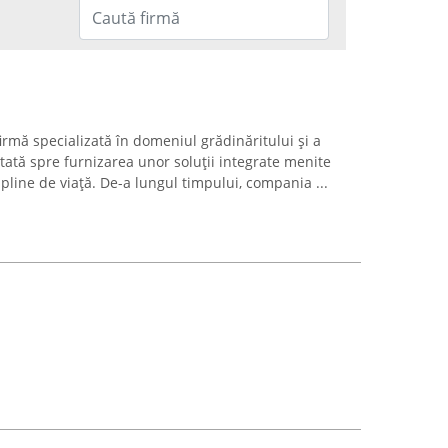
irmă specializată în domeniul grădinăritului și a
ntată spre furnizarea unor soluții integrate menite
 pline de viață. De-a lungul timpului, compania ...