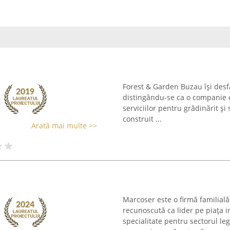
Forest & Garden Buzau își desfă
distingându-se ca o companie d
serviciilor pentru grădinărit și
construit ...
Arată mai multe >>
Marcoser este o firmă familial
recunoscută ca lider pe piața i
specialitate pentru sectorul leg