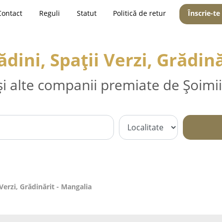
Contact
Reguli
Statut
Politică de retur
Înscrie-te
dini, Spații Verzi, Grădină
și alte companii premiate de Șoimii
Verzi, Grădinărit - Mangalia