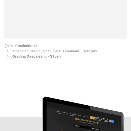
Șoimii Grădinăritului
Amenajări Grădini, Spații Verzi, Grădinărit - Botoşani
Gradina Dascaleanu • Săveni