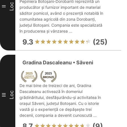
Pepiniera Botoșani-Dorobanti reprezintă un
Loc
II
producător și furnizor important de material
săditor pomicol, având o prezență notabilă în
comunitatea agricolă din zona Dorobanți,
județul Botoșani. Compania este specializată
în producerea și vânzarea ...
9.3
(25)
Gradina Dascaleanu • Săveni
De mai bine de treizeci de ani, Gradina
Dascaleanu activează în domeniul
Loc
III
grădinăritului, desfășurându-și activitatea în
orașul Săveni, județul Botoșani. Cu o istorie
vastă și o experiență ce depășește trei
decenii, compania a devenit cunoscută ...
8.7
(9)